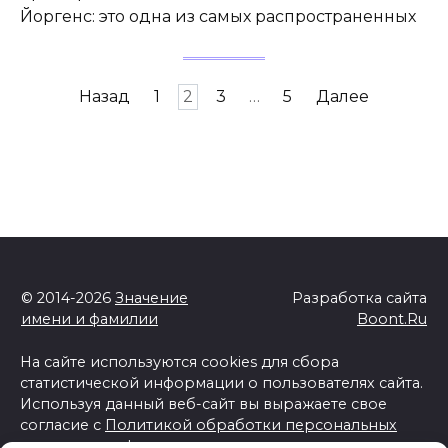
Йоргенс: это одна из самых распространенных
Пагинация
Назад
1
2
3
…
5
Далее
записей
© 2014-2026
Значение
Разработка сайта
имени и фамилии
Boont.Ru
На сайте используются cookies для сбора
статистической информации о пользователях сайта.
Используя данный веб-сайт вы выражаете свое
согласие с
Политикой обработки персональных
данных и конфиденциальности