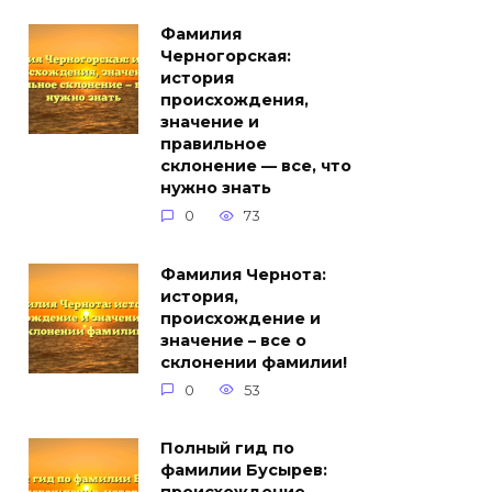
Фамилия
Черногорская:
история
происхождения,
значение и
правильное
склонение — все, что
нужно знать
0
73
Фамилия Чернота:
история,
происхождение и
значение – все о
склонении фамилии!
0
53
Полный гид по
фамилии Бусырев: