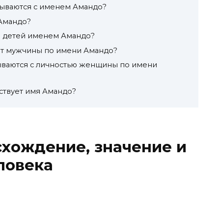
зываются с именем Амандо?
 Амандо?
я детей именем Амандо?
ют мужчины по имени Амандо?
ываются с личностью женщины по имени
ествует имя Амандо?
хождение, значение и
ловека