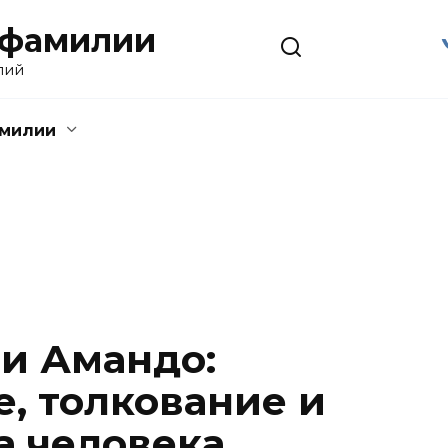
 фамилии
лий
амилии
и Амандо:
, толкование и
а человека