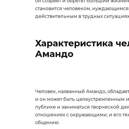
он созреет и обретет больший жизне
становится человеком, нуждающимся 
действительным в трудных ситуациях
Характеристика че
Амандо
Человек, названный Амандо, обладае
и он может быть целеустремлённым и
публике и заниматься творческой дея
отношениях с окружающими, и его тян
общению.