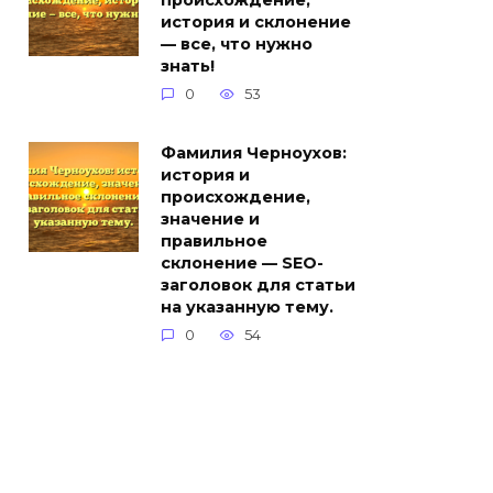
происхождение,
история и склонение
— все, что нужно
знать!
0
53
Фамилия Черноухов:
история и
происхождение,
значение и
правильное
склонение — SEO-
заголовок для статьи
на указанную тему.
0
54