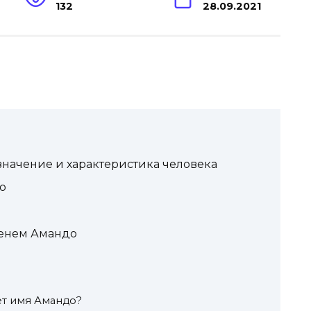
132
28.09.2021
начение и характеристика человека
о
менем Амандо
т имя Амандо?