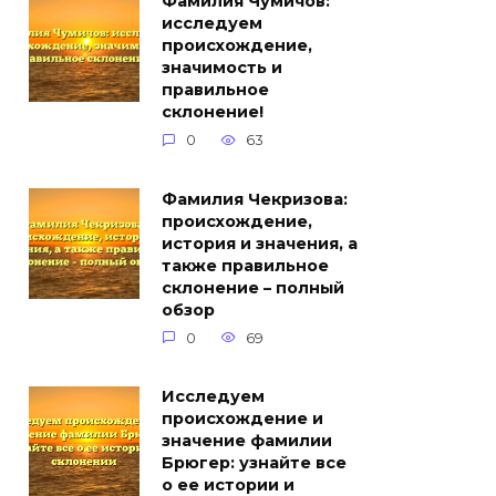
Фамилия Чумичов:
исследуем
происхождение,
значимость и
правильное
склонение!
0
63
Фамилия Чекризова:
происхождение,
история и значения, а
также правильное
склонение – полный
обзор
0
69
Исследуем
происхождение и
значение фамилии
Брюгер: узнайте все
о ее истории и