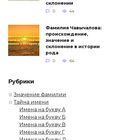
склонении
0
44
Фамилия Чавычалова:
происхождение,
значение и
склонение в истории
рода
0
64
Рубрики
Значение фамилии
Тайна имени
Имена на букву А
Имена на букву Б
Имена на букву В
Имена на букву Г
Имена на букву Д