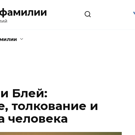
 фамилии
лий
амилии
и Блей:
, толкование и
а человека