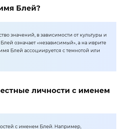
 имя Блей?
во значений, в зависимости от культуры и
 Блей означает «независимый», а на иврите
, имя Блей ассоциируется с темнотой или
вестные личности с именем
ностей с именем Блей. Например,