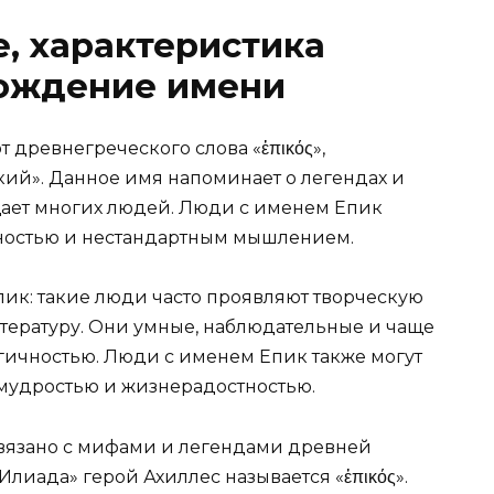
е, характеристика
хождение имени
т древнегреческого слова «ἐπικός»,
кий». Данное имя напоминает о легендах и
щает многих людей. Люди с именем Епик
ностью и нестандартным мышлением.
пик: такие люди часто проявляют творческую
итературу. Они умные, наблюдательные и чаще
гичностью. Люди с именем Епик также могут
мудростью и жизнерадостностью.
связано с мифами и легендами древней
Илиада» герой Ахиллес называется «ἐπικός».