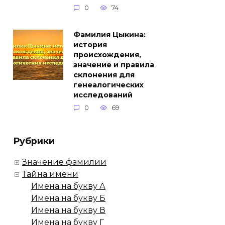
0
74
Фамилия Цыкина:
история
происхождения,
значение и правила
склонения для
генеалогических
исследований
0
69
Рубрики
Значение фамилии
Тайна имени
Имена на букву А
Имена на букву Б
Имена на букву В
Имена на букву Г