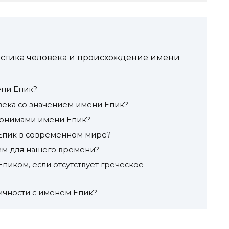
ристика человека и происхождение имени
ни Епик?
века со значением имени Епик?
нонимами имени Епик?
 Епик в современном мире?
им для нашего времени?
пиком, если отсутствует греческое
ичности с именем Епик?