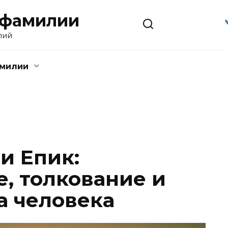
 фамилии
лий
амилии
и Епик:
, толкование и
а человека