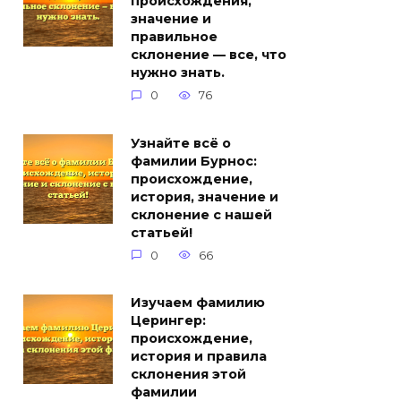
происхождения,
значение и
правильное
склонение — все, что
нужно знать.
0
76
Узнайте всё о
фамилии Бурнос:
происхождение,
история, значение и
склонение с нашей
статьей!
0
66
Изучаем фамилию
Церингер:
происхождение,
история и правила
склонения этой
фамилии