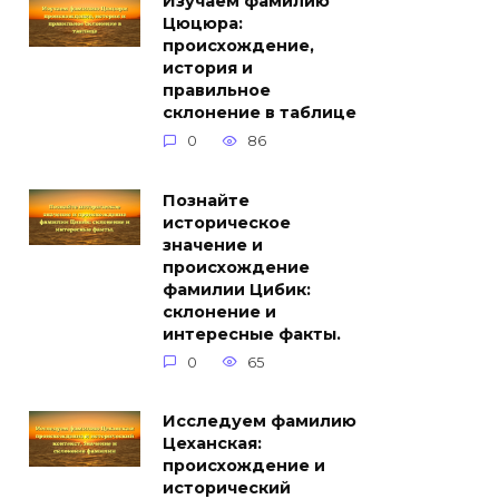
Изучаем фамилию
Цюцюра:
происхождение,
история и
правильное
склонение в таблице
0
86
Познайте
историческое
значение и
происхождение
фамилии Цибик:
склонение и
интересные факты.
0
65
Исследуем фамилию
Цеханская:
происхождение и
исторический