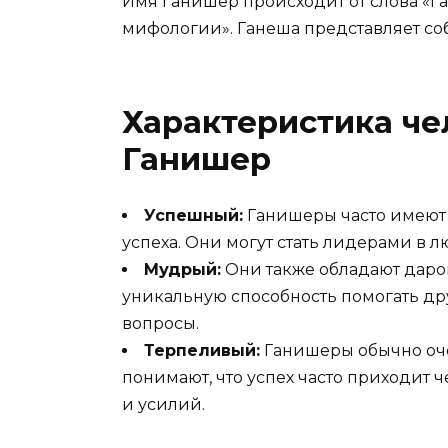
Имя Ганишер происходит от слова «Га
мифологии». Ганеша представляет соб
Характеристика че
Ганишер
Успешный:
Ганишеры часто имеют 
успеха. Они могут стать лидерами в л
Мудрый:
Они также обладают даром
уникальную способность помогать др
вопросы.
Терпеливый:
Ганишеры обычно оч
понимают, что успех часто приходит 
и усилий.