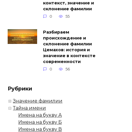
контекст, значение и
склонение фамилии
0
55
Разбираем
происхождение и
склонение фамилии
Цемахов: история и
значение в контексте
современности
0
56
Рубрики
Значение фамилии
Тайна имени
Имена на букву А
Имена на букву Б
Имена на букву В