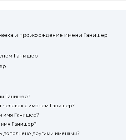
ловека и происхождение имени Ганишер
менем Ганишер
ер
ни Ганишер?
т человек с именем Ганишер?
и имя Ганишер?
т имя Ганишер?
ь дополнено другими именами?