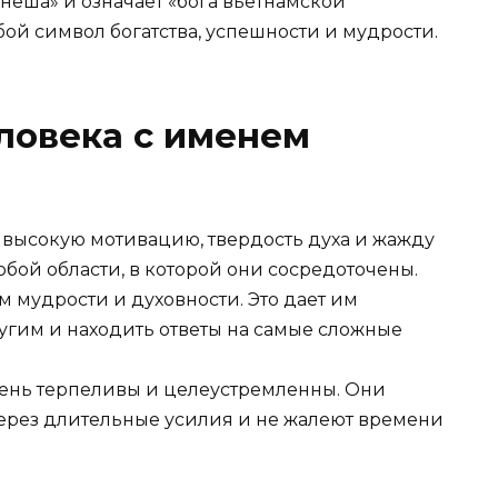
неша» и означает «бога вьетнамской
ой символ богатства, успешности и мудрости.
ловека с именем
высокую мотивацию, твердость духа и жажду
юбой области, в которой они сосредоточены.
 мудрости и духовности. Это дает им
угим и находить ответы на самые сложные
ень терпеливы и целеустремленны. Они
через длительные усилия и не жалеют времени