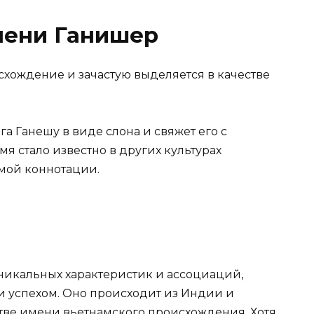
мени Ганишер
хождение и зачастую выделяется в качестве
 Ганешу в виде слона и свяжет его с
мя стало известно в других культурах
мой коннотации.
никальных характеристик и ассоциаций,
и успехом. Оно происходит из Индии и
стве имени вьетнамского происхождения. Хотя