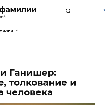
 фамилии
лий
амилии
и Ганишер:
, толкование и
а человека