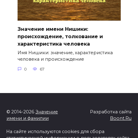
Значение имени Нишики:
происхождение, толкование и
характеристика человека
Имя Нишики: значение, характеристика
человека и происхождение
0
67
© 2014-2026
Значение
Разработка сайта
имени и фамилии
Boont.Ru
На сайте используются cookies для сбора
статистической информации о пользователях сайта.