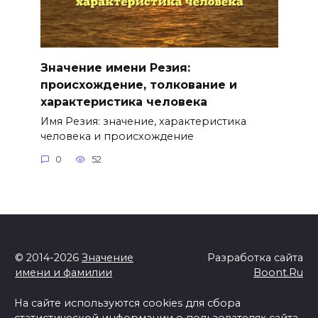
Значение имени Резия:
происхождение, толкование и
характеристика человека
Имя Резия: значение, характеристика
человека и происхождение
0
52
© 2014-2026
Значение
Разработка сайта
имени и фамилии
Boont.Ru
На сайте используются cookies для сбора
статистической информации о пользователях сайта.