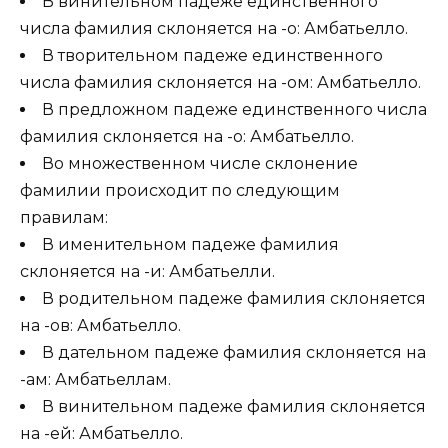
В винительном падеже единственного
числа фамилия склоняется на -о: Амбатьелло.
В творительном падеже единственного
числа фамилия склоняется на -ом: Амбатьелло.
В предложном падеже единственного числа
фамилия склоняется на -о: Амбатьелло.
Во множественном числе склонение
фамилии происходит по следующим
правилам:
В именительном падеже фамилия
склоняется на -и: Амбатьелли.
В родительном падеже фамилия склоняется
на -ов: Амбатьелло.
В дательном падеже фамилия склоняется на
-ам: Амбатьеллам.
В винительном падеже фамилия склоняется
на -ей: Амбатьелло.