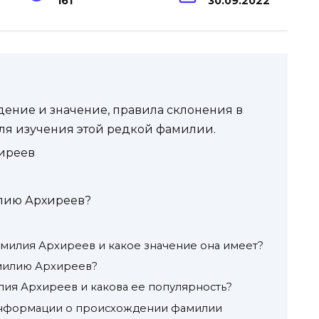
161
30.09.2022
ение и значение, правила склонения в
ля изучения этой редкой фамилии.
иреев
лию Архиреев?
милия Архиреев и какое значение она имеет?
амилию Архиреев?
ия Архиреев и какова ее популярность?
информации о происхождении фамилии