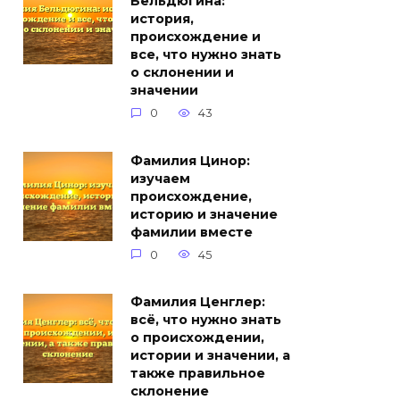
Бельдюгина:
история,
происхождение и
все, что нужно знать
о склонении и
значении
0
43
Фамилия Цинор:
изучаем
происхождение,
историю и значение
фамилии вместе
0
45
Фамилия Ценглер:
всё, что нужно знать
о происхождении,
истории и значении, а
также правильное
склонение