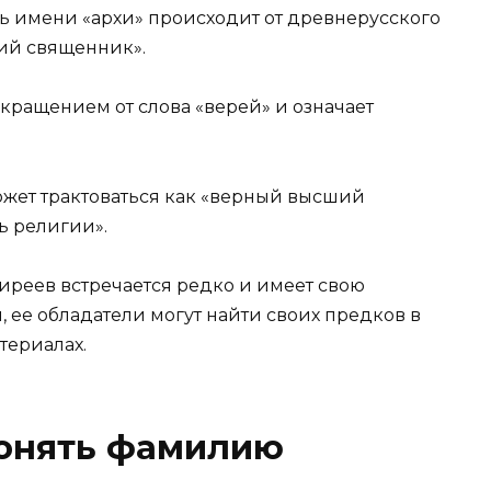
ть имени «архи» происходит от древнерусского
ший священник».
окращением от слова «верей» и означает
жет трактоваться как «верный высший
ь религии».
иреев встречается редко и имеет свою
, ее обладатели могут найти своих предков в
териалах.
лонять фамилию