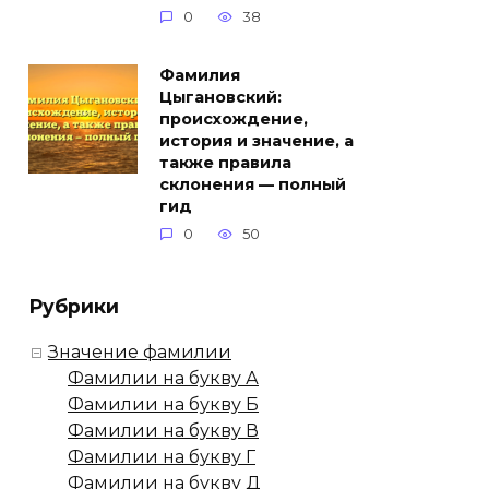
0
38
Фамилия
Цыгановский:
происхождение,
история и значение, а
также правила
склонения — полный
гид
0
50
Рубрики
Значение фамилии
Фамилии на букву А
Фамилии на букву Б
Фамилии на букву В
Фамилии на букву Г
Фамилии на букву Д