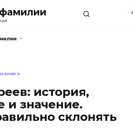
 фамилии
лий
амилии
А БУКВУ А
еев: история,
 и значение.
равильно склонять