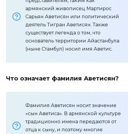
представителям, таким как
армянский живописец Мартирос
Сарьян Аветисян или политический
деятель Тигран Аветисян. Также
существует легенда о том, что
основатель территории Айастанбула
(ныне Стамбул) носил имя Аветис.
Что означает фамилия Аветисян?
Фамилия Аветисян носит значение
«сын Аветиса». В армянской культуре
традиционно имена передаются от
отца к сыну, и поэтому многие