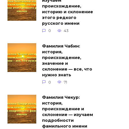
изучаем
происхождение,
историю и склонение
этого редкого
русского имени
0
43
Фамилия Чабин:
история,
происхождение,
значение и
склонение — все, что
нужно знать
0
71
Фамилия Чекур:
история,
происхождение и
склонение — изучаем
подробности
фамильного имени