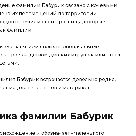
дение фамилии Бабурик связано с кочевыми
мена их перемещений по территории
ародов получили свои прозвища, которые
как фамилии.
язь с занятием своих первоначальных
ись производством детских игрушек или были
детьми.
илия Бабурик встречается довольно редко,
чения для генеалогов и историков.
лика фамилии Бабурик
оисхождение и обозначает «маленького