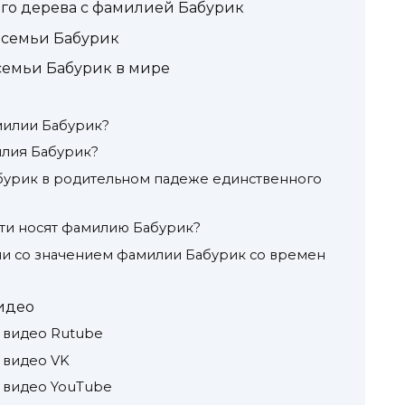
го дерева с фамилией Бабурик
 семьи Бабурик
семьи Бабурик в мире
илии Бабурик?
илия Бабурик?
бурик в родительном падеже единственного
ти носят фамилию Бабурик?
и со значением фамилии Бабурик со времен
идео
 видео Rutube
 видео VK
 видео YouTube