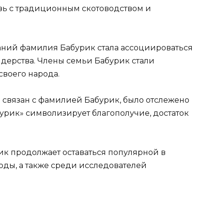
язь с традиционным скотоводством и
аний фамилия Бабурик стала ассоциироваться
идерства. Члены семьи Бабурик стали
воего народа.
связан с фамилией Бабурик, было отслежено
бурик» символизирует благополучие, достаток
к продолжает оставаться популярной в
оды, а также среди исследователей