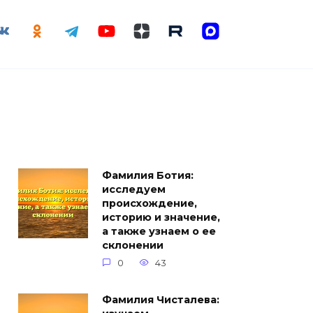
Фамилия Ботия:
исследуем
происхождение,
историю и значение,
а также узнаем о ее
склонении
0
43
Фамилия Чисталева: