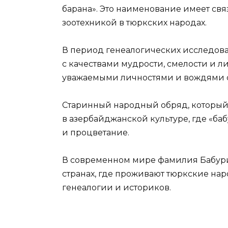
барана». Это наименование имеет св
зоотехникой в тюркских народах.
В период генеалогических исследов
с качествами мудрости, смелости и л
уважаемыми личностями и вождями с
Старинный народный обряд, который 
в азербайджанской культуре, где «ба
и процветание.
В современном мире фамилия Бабури
странах, где проживают тюркские нар
генеалогии и историков.