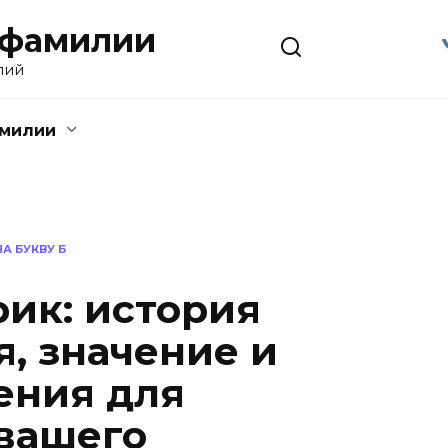
 фамилии
лий
амилии
А БУКВУ Б
ик: история
, значение и
ения для
вашего