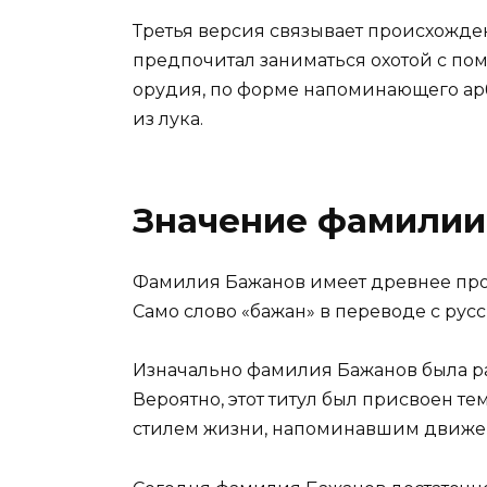
Третья версия связывает происхожд
предпочитал заниматься охотой с п
орудия, по форме напоминающего арб
из лука.
Значение фамилии
Фамилия Бажанов имеет древнее про
Само слово «бажан» в переводе с русс
Изначально фамилия Бажанов была ра
Вероятно, этот титул был присвоен т
стилем жизни, напоминавшим движен