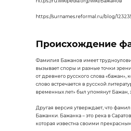
https://ru.wikipedia.org/wiki/Бажанов
https://surnames.reformal.ru/blog/12323
Происхождение ф
Фамилия Бажанов имеет трудноулови
вызывает споры и разные точки зрени
от древнего русского слова «бажан», 
слово встречается в русской литерату
временных лет» был упомянут Бажан, 
Другая версия утверждает, что фами
Бажанки. Бажанка – это река в Сарато
которая известна своими прекрасны