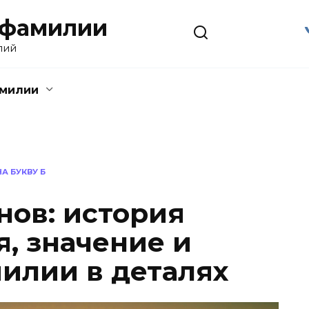
 фамилии
лий
амилии
А БУКВУ Б
ов: история
, значение и
илии в деталях