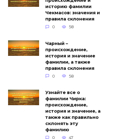
происхождение и
историю фамилии
Чекмасов: значения и
правила склонения
0
58
Чарный –
происхождение,
история и значение
фамилии, а также
правила склонения
0
58
Узнайте все о
фамилии Чирка:
происхождение,
история и значение, а
также как правильно
склонять эту
фамилию
0
47