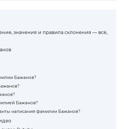
ние, значения и правила склонения — всё,
анов
милии Бажанов?
Бажанов?
жанов?
амилией Бажанов?
ианты написания фамилии Бажанов?
идео