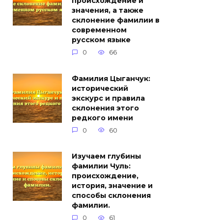
происхождение и
значения, а также
склонение фамилии в
современном
русском языке
0
66
Фамилия Цыганчук:
исторический
экскурс и правила
склонения этого
редкого имени
0
60
Изучаем глубины
фамилии Чуль:
происхождение,
история, значение и
способы склонения
фамилии.
0
61