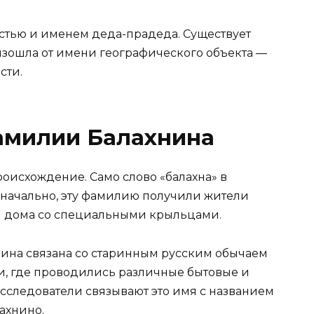
остью и именем деда-прадеда. Существует
изошла от имени географического объекта —
сти.
амилии Балахнина
оисхождение. Само слово «балахна» в
Изначально, эту фамилию получили жители
и дома со специальными крыльцами.
нина связана со старинным русским обычаем
и, где проводились различные бытовые и
сследователи связывают это имя с названием
ахнино.