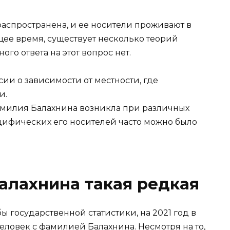
аспространена, и ее носители проживают в
щее время, существует несколько теорий
го ответа на этот вопрос нет.
ии о зависимости от местности, где
и.
амилия Балахнина возникла при различных
пецифических его носителей часто можно было
алахнина такая редкая
 государственной статистики, на 2021 год в
еловек с фамилией Балахнина. Несмотря на то,