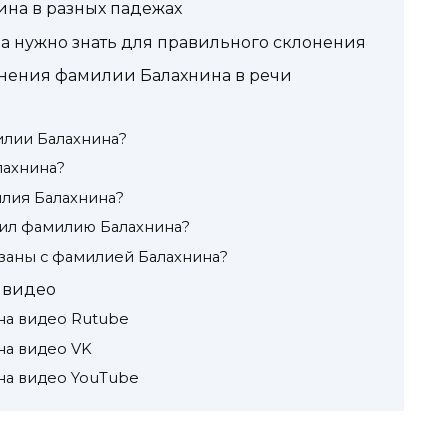
ина в разных падежах
а нужно знать для правильного склонения
нения фамилии Балахнина в речи
лии Балахнина?
лахнина?
лия Балахнина?
сил фамилию Балахнина?
язаны с фамилией Балахнина?
 видео
на видео Rutube
на видео VK
на видео YouTube