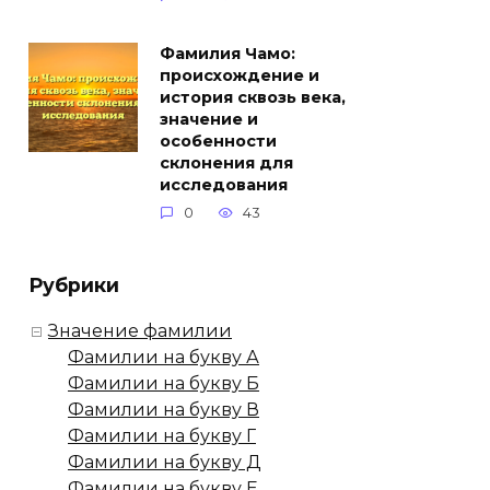
Фамилия Чамо:
происхождение и
история сквозь века,
значение и
особенности
склонения для
исследования
0
43
Рубрики
Значение фамилии
Фамилии на букву А
Фамилии на букву Б
Фамилии на букву В
Фамилии на букву Г
Фамилии на букву Д
Фамилии на букву Е