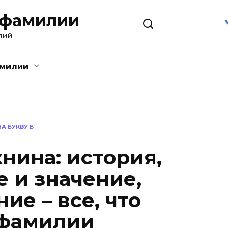
 фамилии
лий
амилии
А БУКВУ Б
нина: история,
 и значение,
ие – все, что
 фамилии