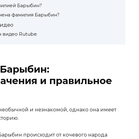
амилией Барыбин?
анена фамилия Барыбин?
видео
 видео Rutube
Барыбин:
ачения и правильное
необычной и незнакомой, однако она имеет
сторию.
Барыбин происходит от кочевого народа