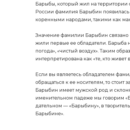
Барыбы, который жил на территории 
России фамилия Барыбин появилась в 
коренными народами, такими как ман
Значение фамилии Барыбин связано 
жили первые ее обладатели. Барыба н
погода», «чистый воздух». Таким обр
интерпретирована как «те, кто живет 
Если вы являетесь обладателем фам
обращаться к ее носителям, то стоит
Барыбин имеет мужской род и склоняе
именительном падеже мы говорим «Б
дательном — «Барыбину», в творител
Барыбине».