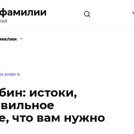
 фамилии
лий
амилии
А БУКВУ Б
ин: истоки,
авильное
е, что вам нужно