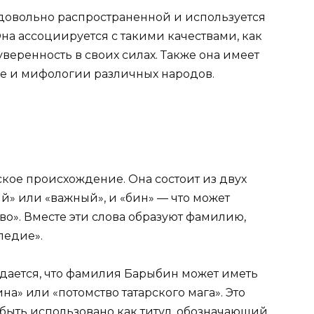
довольно распространенной и используется
 Она ассоциируется с такими качествами, как
уверенность в своих силах. Также она имеет
ре и мифологии различных народов.
кое происхождение. Она состоит из двух
ий» или «важный», и «бин» — что может
во». Вместе эти слова образуют фамилию,
ледие».
ждается, что фамилия Барыбин может иметь
на» или «потомство татарского мага». Это
т быть использовано как титул, обозначающий