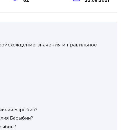
62
22.08.2021
оисхождение, значения и правильное
милии Барыбин?
илия Барыбин?
арыбин?