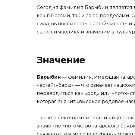
Сегодня фамилия Барыбин является 
как в России, так и за ее пределами.
сила, выносливость, настойчивость и 
свою символику и значение в культу
Значение
Барыбин
— фамилия, имеющая татарс
частей: «бары» — что означает «высок
переводиться как «род» или «потомст
которая значит «высокое родовое нас
Также в некоторых источниках утвер
значение «потомство татарского бояри
связано с тем, что слово «бары» може