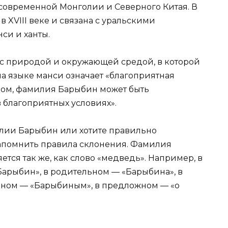
современной Монголии и Северного Китая. В
XVIII веке и связана с уральскими
си и ханты.
с природой и окружающей средой, в которой
а языке манси означает «благоприятная
азом, фамилия Барыбин может быть
в благоприятных условиях».
илии Барыбин или хотите правильно
 запомнить правила склонения. Фамилия
тся так же, как слово «медведь». Например, в
арыбин», в родительном — «Барыбина», в
ьном — «Барыбиным», в предложном — «о