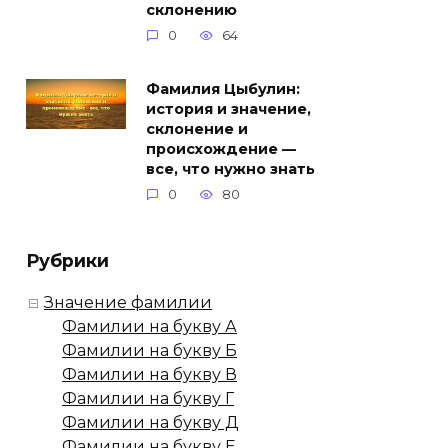
склонению
0
64
Фамилия Цыбулин:
история и значение,
склонение и
происхождение —
все, что нужно знать
0
80
Рубрики
Значение фамилии
Фамилии на букву А
Фамилии на букву Б
Фамилии на букву В
Фамилии на букву Г
Фамилии на букву Д
Фамилии на букву Е