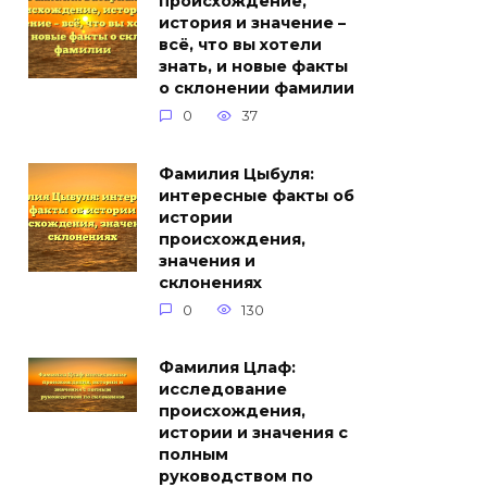
происхождение,
история и значение –
всё, что вы хотели
знать, и новые факты
о склонении фамилии
0
37
Фамилия Цыбуля:
интересные факты об
истории
происхождения,
значения и
склонениях
0
130
Фамилия Цлаф:
исследование
происхождения,
истории и значения с
полным
руководством по