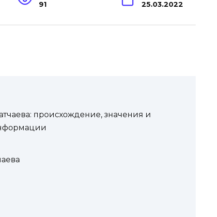
91
25.03.2022
тчаева: происхождение, значения и
информации
и
аева