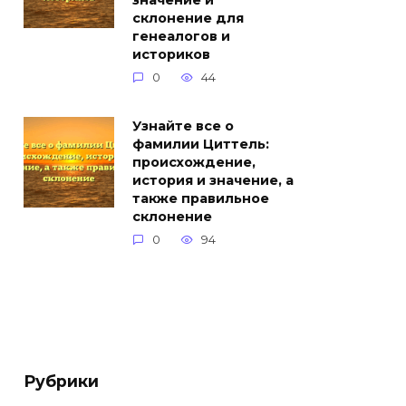
значение и
склонение для
генеалогов и
историков
0
44
Узнайте все о
фамилии Циттель:
происхождение,
история и значение, а
также правильное
склонение
0
94
Рубрики