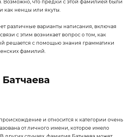
н. Возможно, что предки с этой фамилией были
и как ненцы или якуты.
еет различные варианты написания, включая
связи с этим возникает вопрос о том, как
ый решается с помощью знания грамматики
женских фамилий.
 Батчаева
происхождение и относится к категории очень
азована от личного имени, которое имело
В других случаях, фамилия Батчаева может