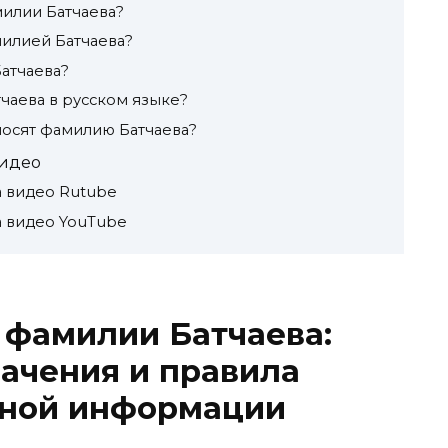
илии Батчаева?
милией Батчаева?
атчаева?
чаева в русском языке?
носят фамилию Батчаева?
видео
а видео Rutube
а видео YouTube
 фамилии Батчаева:
ачения и правила
лной информации