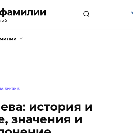
 фамилии
лий
амилии
А БУКВУ Б
ева: история и
, значения и
лонение.