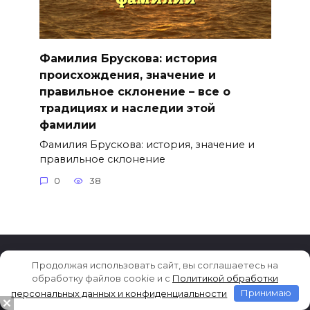
Фамилия Брускова: история
происхождения, значение и
правильное склонение – все о
традициях и наследии этой
фамилии
Фамилия Брускова: история, значение и
правильное склонение
0
38
Продолжая использовать сайт, вы соглашаетесь на
© 2014-2026
Значение
Разработка сайта
обработку файлов cookie и c
Политикой обработки
имени и фамилии
Boont.Ru
персональных данных и конфиденциальности
Принимаю
7