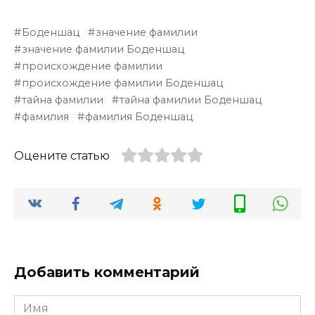
Боденшац
значение фамилии
значение фамилии Боденшац
происхождение фамилии
происхождение фамилии Боденшац
тайна фамилии
тайна фамилии Боденшац
фамилия
фамилия Боденшац
Оцените статью
Добавить комментарий
Имя