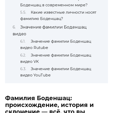
Боденшац в современном мире?
Какие известные личности носят
фамилию Боденшац?
Значение фамилии Боденшац
видео
Значение фамилии Боденшац
видео Rutube
Значение фамилии Боденшац
видео VK
Значение фамилии Боденшац
видео YouTube
Фамилия Боденшац:
происхождение, история и
склонение — всё, что вы