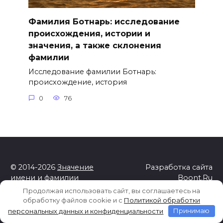
Фамилия Ботнарь: исследование
происхождения, истории и
значения, а также склонения
фамилии
Исследование фамилии Ботнарь:
происхождение, история
0
76
© 2014-2026
Значение
Разработка сайта
имени и фамилии
Boont.Ru
Продолжая использовать сайт, вы соглашаетесь на
На сайте используются cookies для сбора
обработку файлов cookie и c
Политикой обработки
статистической информации о пользователях сайта.
персональных данных и конфиденциальности
Принимаю
Используя данный веб-сайт вы выражаете свое