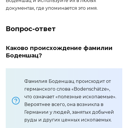
Боденшац и используйте их в любых
документах, где упоминается это имя.
Вопрос-ответ
Каково происхождение фамилии
Боденшац?
Фамилия Боденшац происходит от
германского слова «Bodenschätze»,
что означает «полезные ископаемые».
Вероятнее всего, она возникла в
Германии у людей, занятых добычей
руды и других ценных ископаемых.