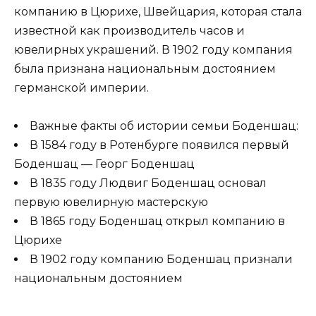
компанию в Цюрихе, Швейцария, которая стала
известной как производитель часов и
ювелирных украшений. В 1902 году компания
была признана национальным достоянием
германской империи.
Важные факты об истории семьи Боденшац:
В 1584 году в Ротенбурге появился первый
Боденшац — Георг Боденшац
В 1835 году Людвиг Боденшац основал
первую ювелирную мастерскую
В 1865 году Боденшац открыл компанию в
Цюрихе
В 1902 году компанию Боденшац признали
национальным достоянием