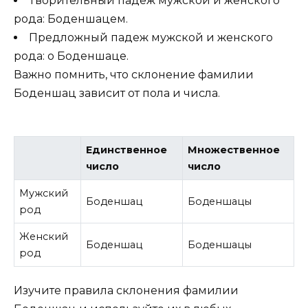
Творительный падеж мужской и женского
рода: Боденшацем.
Предложный падеж мужской и женского
рода: о Боденшаце.
Важно помнить, что склонение фамилии
Боденшац зависит от пола и числа.
Единственное
Множественное
число
число
Мужский
Боденшац
Боденшацы
род
Женский
Боденшац
Боденшацы
род
Изучите правила склонения фамилии