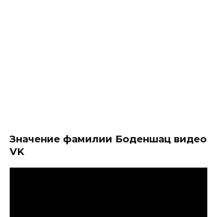
Значение фамилии Боденшац видео
VK