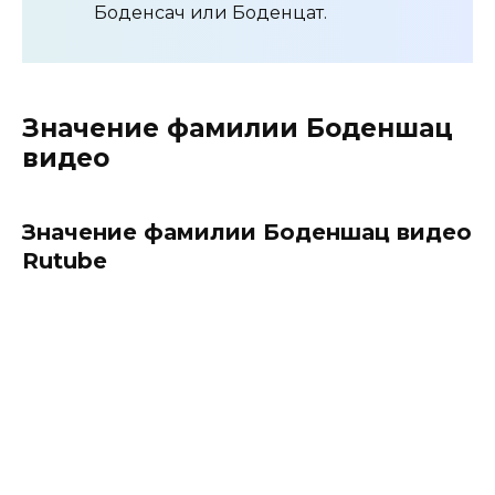
Боденсач или Боденцат.
Значение фамилии Боденшац
видео
Значение фамилии Боденшац видео
Rutube