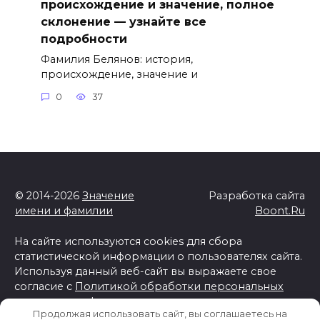
происхождение и значение, полное
склонение — узнайте все
подробности
Фамилия Белянов: история,
происхождение, значение и
0
37
© 2014-2026
Значение
Разработка сайта
имени и фамилии
Boont.Ru
На сайте используются cookies для сбора
статистической информации о пользователях сайта.
Используя данный веб-сайт вы выражаете свое
согласие с
Политикой обработки персональных
данных и конфиденциальности
Продолжая использовать сайт, вы соглашаетесь на
Отказ от ответственности