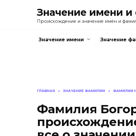
Перейти
Значение имени и
к
содержанию
Происхождение и значение имён и фами
Значение имени
Значение ф
ГЛАВНАЯ
»
ЗНАЧЕНИЕ ФАМИЛИИ
»
ФАМИЛИИ Н
Фамилия Богор
происхождение
все о значении