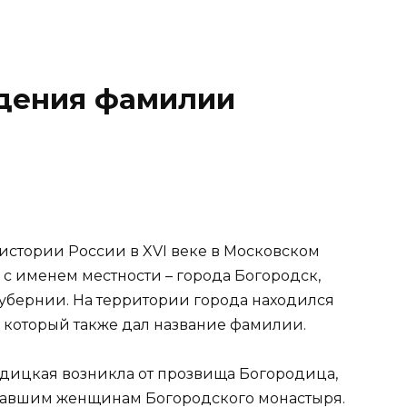
дения фамилии
стории России в XVI веке в Московском
 с именем местности – города Богородск,
убернии. На территории города находился
 который также дал название фамилии.
дицкая возникла от прозвища Богородица,
вавшим женщинам Богородского монастыря.