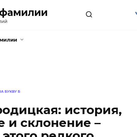
 фамилии
лий
амилии
А БУКВУ Б
одицкая: история,
 и склонение –
 этого редкого