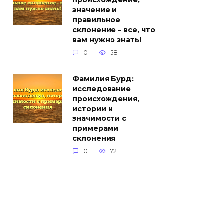
происхождение,
значение и
правильное
склонение – все, что
вам нужно знать!
0
58
Фамилия Бурд:
исследование
происхождения,
истории и
значимости с
примерами
склонения
0
72