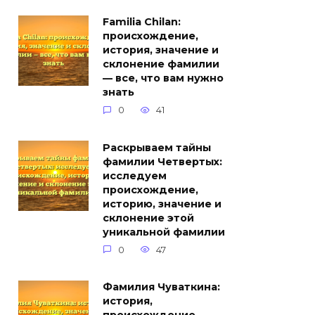
Familia Chilan:
происхождение,
история, значение и
склонение фамилии
— все, что вам нужно
знать
0
41
Раскрываем тайны
фамилии Четвертых:
исследуем
происхождение,
историю, значение и
склонение этой
уникальной фамилии
0
47
Фамилия Чуваткина:
история,