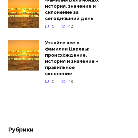
Фамилия Бельмондо:
история, значение и
склонение за
сегодняшний день
0
42
Узнайте все о
фамилии Царевы:
происхождение,
история и значение +
правильное
склонение
0
49
Рубрики