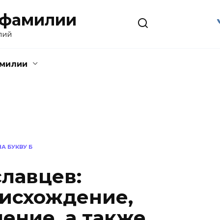
 фамилии
лий
амилии
А БУКВУ Б
лавцев:
исхождение,
ение, а также