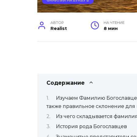
ФАМИЛИИ НА БУКВУ Б
АВТОР
НА ЧТЕНИЕ
Realist
8 мин
Содержание
Изучаем Фамилию Богославцев:
также правильное склонение для
Из чего складывается фамили
История рода Богославцев
Знаменитые представители се