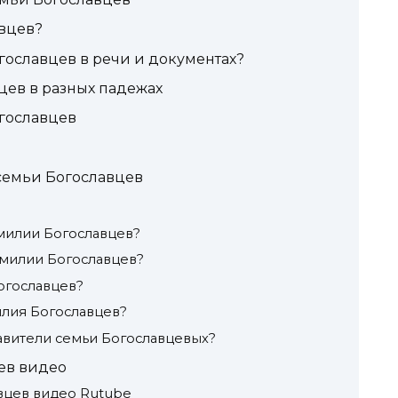
авцев?
ославцев в речи и документах?
ев в разных падежах
гославцев
семьи Богославцев
милии Богославцев?
амилии Богославцев?
огославцев?
лия Богославцев?
авители семьи Богославцевых?
ев видео
вцев видео Rutube