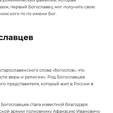
патронимических фамилий, которые
азом, первый Богославец мог получить свою
ыном кого-то по имени Бог.
славцев
тарославянского слова «богослов», что
асти веры и религии». Род Богославцев
го представителя, который жил в России в
 Богославцев стала известной благодаря
сской армии полковнику Афанасию Ивановичу