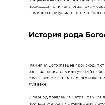
Эта фамилия относится к категории 
происходят от имени отца. Таким обр
фамилию в результате того, что был с
История рода Бого
Фамилия Богославцев происходит от с
означает «писатель или ученый в обл
связывают с именем первого известно
XVII веке.
В период правления Петра I фамилия
принадлежности к служившему в ру