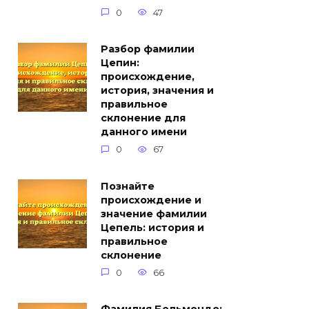
0
47
Разбор фамилии
Цепин:
происхождение,
история, значения и
правильное
склонение для
данного имени
0
67
Познайте
происхождение и
значение фамилии
Цепель: история и
правильное
склонение
0
66