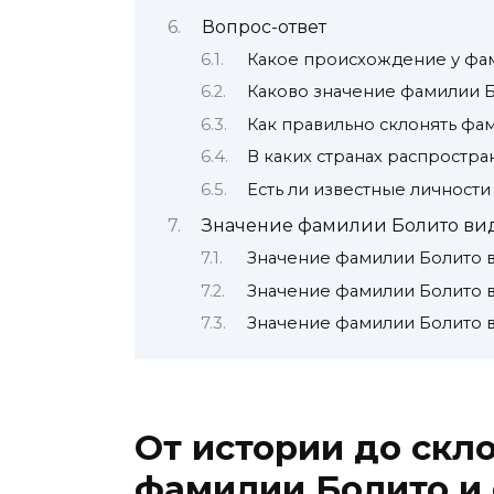
Вопрос-ответ
Какое происхождение у фа
Каково значение фамилии 
Как правильно склонять фа
В каких странах распростр
Есть ли известные личности
Значение фамилии Болито ви
Значение фамилии Болито 
Значение фамилии Болито 
Значение фамилии Болито 
От истории до скл
фамилии Болито и