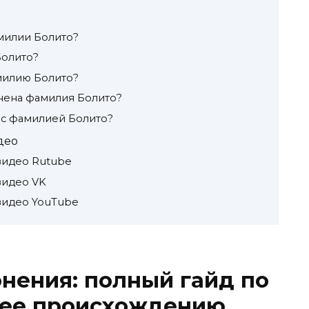
милии Болито?
Болито?
милию Болито?
анена фамилия Болито?
 с фамилией Болито?
део
видео Rutube
видео VK
видео YouTube
онения: полный гайд по
 ее происхождению.