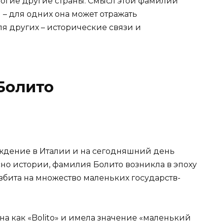
ногие другие страны. Смысл этой фамилии
– для одних она может отражать
ля других – исторические связи и
Болито
ждение в Италии и на сегодняшний день
но истории, фамилия Болито возникла в эпоху
збита на множество маленьких государств-
а как «Bolito» и имела значение «маленький