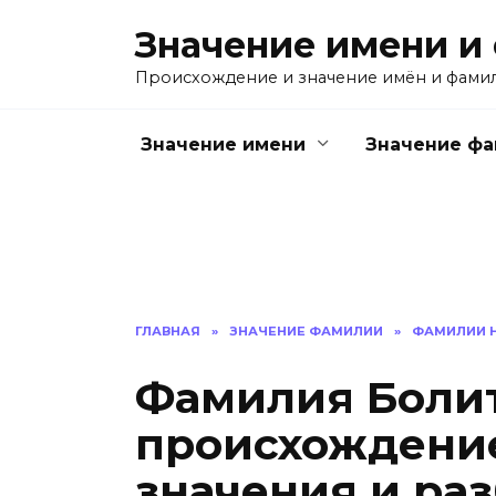
Перейти
Значение имени и
к
содержанию
Происхождение и значение имён и фами
Значение имени
Значение ф
ГЛАВНАЯ
»
ЗНАЧЕНИЕ ФАМИЛИИ
»
ФАМИЛИИ Н
Фамилия Болит
происхождение
значения и ра