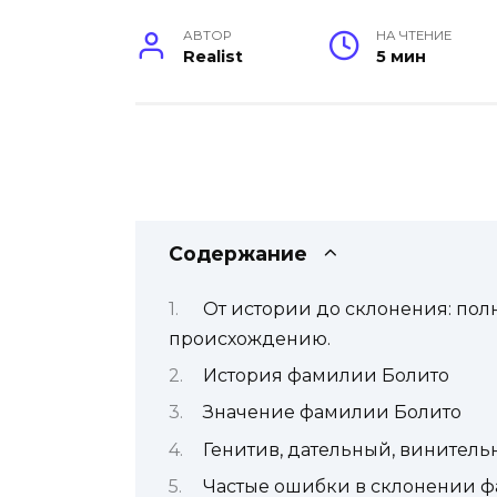
АВТОР
НА ЧТЕНИЕ
Realist
5 мин
Содержание
От истории до склонения: пол
происхождению.
История фамилии Болито
Значение фамилии Болито
Генитив, дательный, винител
Частые ошибки в склонении 