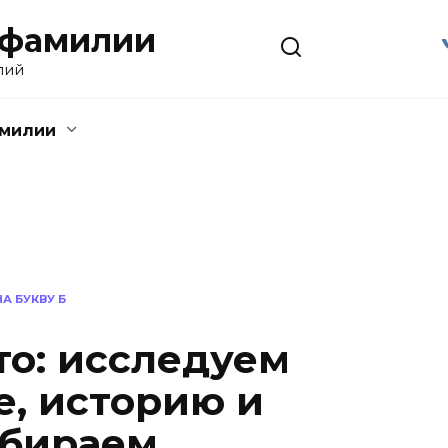
 фамилии
лий
амилии
А БУКВУ Б
о: исследуем
, историю и
збираем