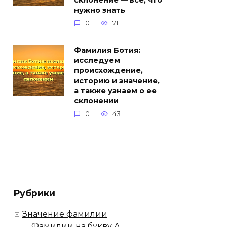
склонение — все, что
нужно знать
0
71
Фамилия Ботия:
исследуем
происхождение,
историю и значение,
а также узнаем о ее
склонении
0
43
Рубрики
Значение фамилии
Фамилии на букву А