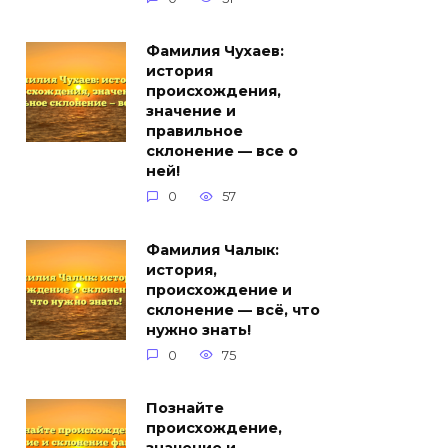
Фамилия Чухаев:
история
происхождения,
значение и
правильное
склонение — все о
ней!
0
57
Фамилия Чалык:
история,
происхождение и
склонение — всё, что
нужно знать!
0
75
Познайте
происхождение,