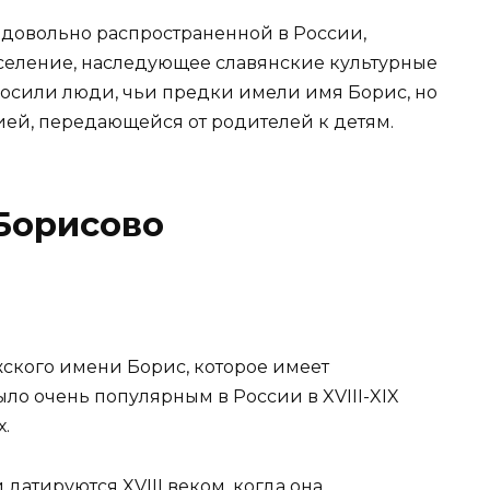
довольно распространенной в России,
население, наследующее славянские культурные
осили люди, чьи предки имели имя Борис, но
ией, передающейся от родителей к детям.
Борисово
ского имени Борис, которое имеет
ло очень популярным в России в XVIII-XIX
х.
атируются XVIII веком, когда она