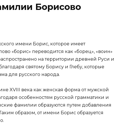
амилии Борисово
ского имени Борис, которое имеет
ово «борис» переводится как «борец», «воин»
распространено на территории древней Руси и
лагодаря святому Борису и Глебу, которые
ма для русского народа.
не XVIII века как женская форма от мужской
агодаря особенностям русской грамматики и
нские фамилии образуются путем добавления
Таким образом, от имени Борис образуется
о.