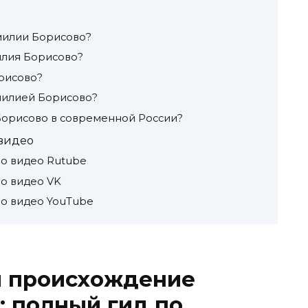
милии Борисово?
илия Борисово?
рисово?
амилией Борисово?
Борисово в современной России?
видео
о видео Rutube
о видео VK
о видео YouTube
и происхождение
 полный гид по