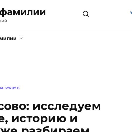
 фамилии
лий
амилии
А БУКВУ Б
ово: исследуем
, историю и
акже разбираем