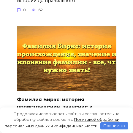
истории до правильного
0
62
Фамилия Биркс: история
происхождения, значение и
склонение фамилии – все, что
Продолжая использовать сайт, вы соглашаетесь на
обработку файлов cookie и c
Политикой обработки
нужно знать!
персональных данных и конфиденциальности
Принимаю
От корней до современности: исследуем