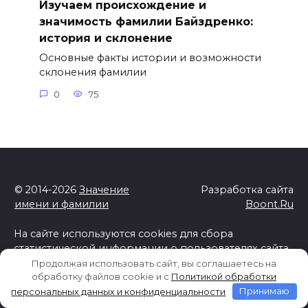
Изучаем происхождение и
значимость фамилии Байздренко:
история и склонение
Основные факты истории и возможности
склонения фамилии
0
75
© 2014-2026
Значение
Разработка сайта
имени и фамилии
Boont.Ru
На сайте используются cookies для сбора
статистической информации о пользователях сайта.
Используя данный веб-сайт вы выражаете свое
Продолжая использовать сайт, вы соглашаетесь на
согласие с
Политикой обработки персональных
обработку файлов cookie и c
Политикой обработки
данных и конфиденциальности
персональных данных и конфиденциальности
Принимаю
Отказ от ответственности