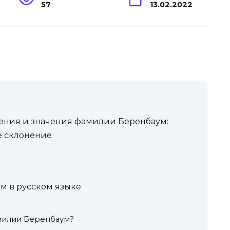
57
13.02.2022
ения и значения фамилии Беренбаум:
е склонение
м
м в русском языке
милии Беренбаум?