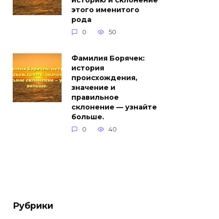
историю и склонение
этого именитого
рода
0
50
Фамилия Борячек:
история
происхождения,
значение и
правильное
склонение — узнайте
больше.
0
40
Рубрики