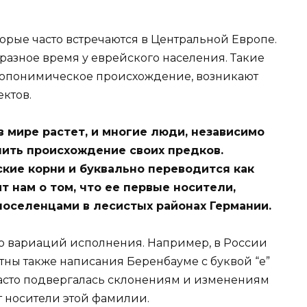
торые часто встречаются в Центральной Европе.
 разное время у еврейского населения. Такие
топонимическое происхождение, возникают
ктов.
в мире растет, и многие люди, независимо
чить происхождение своих предков.
кие корни и буквально переводится как
т нам о том, что ее первые носители,
поселенцами в лесистых районах Германии.
 вариаций исполнения. Например, в России
стны также написания Беренбауме с буквой “е”
на часто подвергалась склонениям и изменениям
т носители этой фамилии.