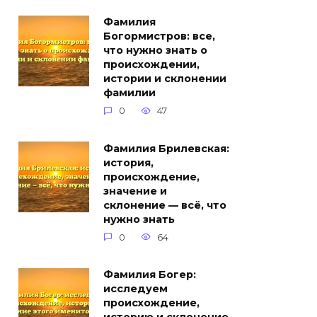
Фамилия
Богормистров: все,
что нужно знать о
происхождении,
истории и склонении
фамилии
0
47
Фамилия Брилевская:
история,
происхождение,
значение и
склонение — всё, что
нужно знать
0
64
Фамилия Богер:
исследуем
происхождение,