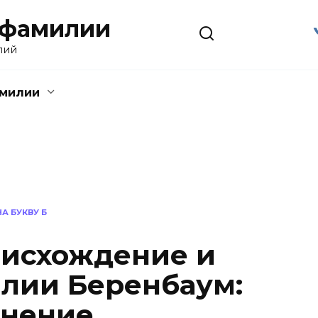
 фамилии
лий
амилии
А БУКВУ Б
оисхождение и
лии Беренбаум:
онение