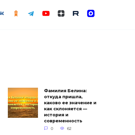
Фамилия Белина:
откуда пришла,
каково ее значение и
как склоняется —
история и
современность
0
62