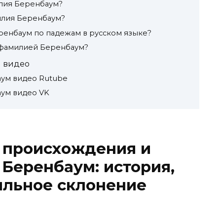
лия Беренбаум?
илия Беренбаум?
ренбаум по падежам в русском языке?
 фамилией Беренбаум?
 видео
ум видео Rutube
ум видео VK
 происхождения и
Беренбаум: история,
ильное склонение