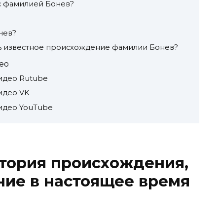
 с фамилией Бонев?
нев?
дь известное происхождение фамилии Бонев?
ео
идео Rutube
идео VK
идео YouTube
тория происхождения,
ние в настоящее время