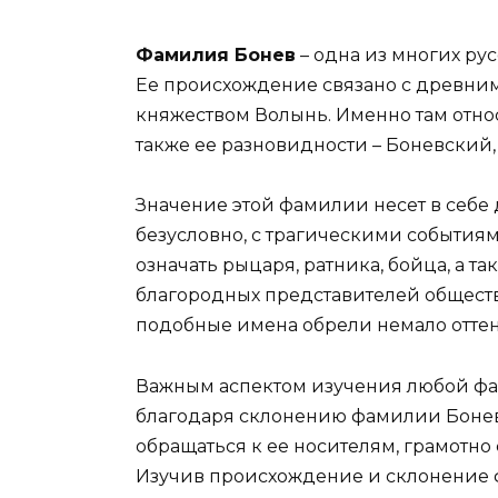
Фамилия Бонев
– одна из многих ру
Ее происхождение связано с древни
княжеством Волынь. Именно там относ
также ее разновидности – Боневский,
Значение этой фамилии несет в себе д
безусловно, с трагическими события
означать рыцаря, ратника, бойца, а т
благородных представителей обществ
подобные имена обрели немало оттенк
Важным аспектом изучения любой фа
благодаря склонению фамилии Бонев
обращаться к ее носителям, грамотно
Изучив происхождение и склонение ф