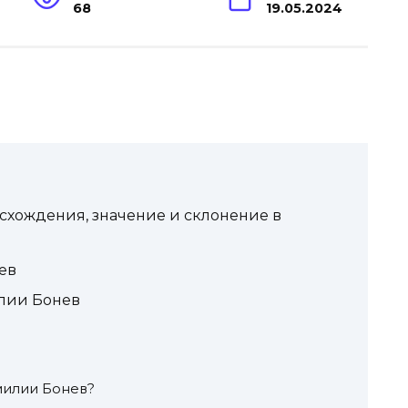
68
19.05.2024
схождения, значение и склонение в
ев
лии Бонев
милии Бонев?