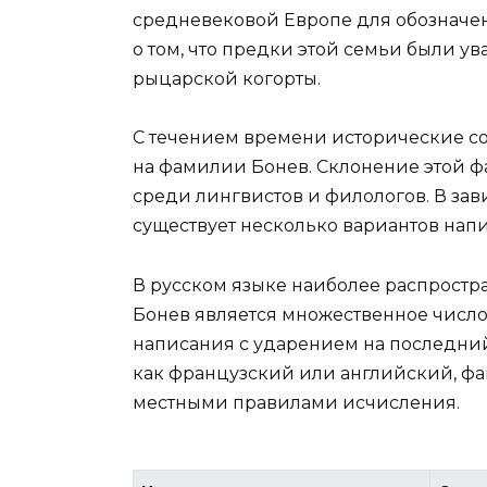
средневековой Европе для обозначе
о том, что предки этой семьи были 
рыцарской когорты.
С течением времени исторические с
на фамилии Бонев. Склонение этой ф
среди лингвистов и филологов. В зав
существует несколько вариантов нап
В русском языке наиболее распрост
Бонев является множественное число
написания с ударением на последний с
как французский или английский, фа
местными правилами исчисления.