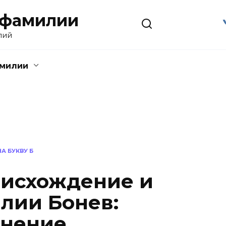
 фамилии
лий
амилии
А БУКВУ Б
оисхождение и
лии Бонев:
онение