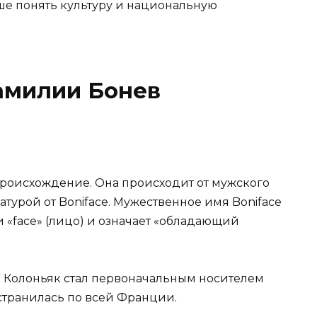
ше понять культуру и национальную
амилии Бонев
роисхождение. Она происходит от мужского
турой от Boniface. Мужественное имя Boniface
 и «face» (лицо) и означает «обладающий
де Колоньяк стал первоначальным носителем
странилась по всей Франции.