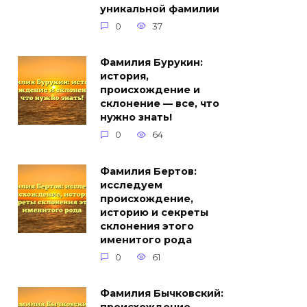
уникальной фамилии
0
37
Фамилия Бурукин:
история,
происхождение и
склонение — все, что
нужно знать!
0
64
Фамилия Бертов:
исследуем
происхождение,
историю и секреты
склонения этого
именитого рода
0
61
Фамилия Бычковский: