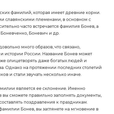
сских фамилий, которая имеет древние корни.
ми славянскими племенами, в основном с
ительно часто встречается фамилия Бонев, а
 Боневченко, Боневич и др.
овольно много образов, что связано,
ми истории России. Название Бонев может
акже олицетворять даже богатых людей и
а. Однако на протяжении последних столетий
ов и стали звучать несколько иначе.
милии является ее склонение. Именно
 вы сможете правильно заполнять документы,
 составлять поздравления к праздникам.
амилии Бонев, вы заглянете на мгновение в