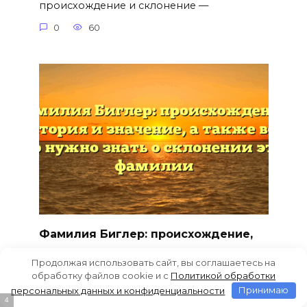
происхождение и склонение —
0
60
Фамилия Биглер: происхождение,
история и значение, а также все,
Продолжая использовать сайт, вы соглашаетесь на
что нужно знать о склонении этой
обработку файлов cookie и c
Политикой обработки
фамилии
персональных данных и конфиденциальности
Принимаю
2
Исследуем происхождение, историю и