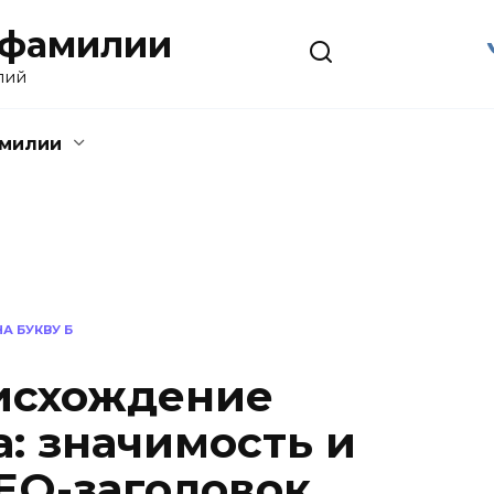
 фамилии
лий
амилии
А БУКВУ Б
исхождение
: значимость и
EO-заголовок