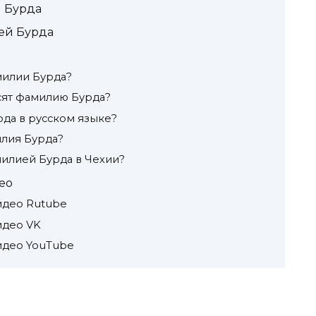
 Бурда
ей Бурда
илии Бурда?
сят фамилию Бурда?
рда в русском языке?
илия Бурда?
милией Бурда в Чехии?
ео
идео Rutube
идео VK
идео YouTube