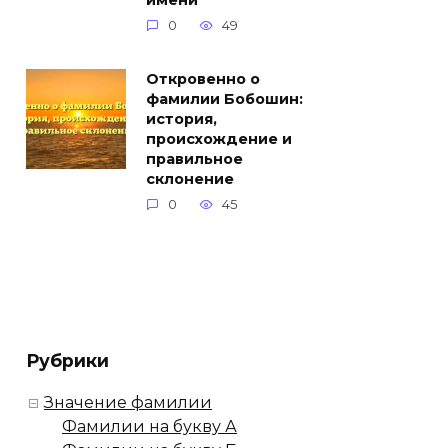
имени
0
49
Откровенно о
фамилии Бобошин:
история,
происхождение и
правильное
склонение
0
45
Рубрики
Значение фамилии
Фамилии на букву А