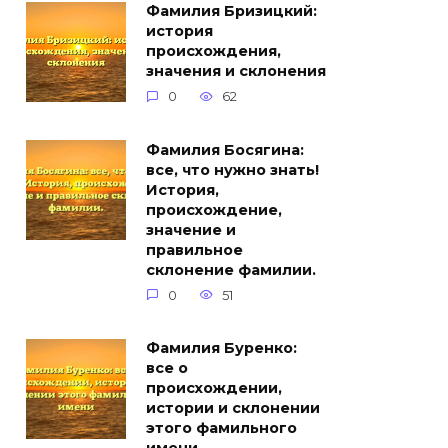
Фамилия Бризицкий:
история
происхождения,
значения и склонения
0
62
Фамилия Босягина:
все, что нужно знать!
История,
происхождение,
значение и
правильное
склонение фамилии.
0
51
Фамилия Буренко:
все о
происхождении,
истории и склонении
этого фамильного