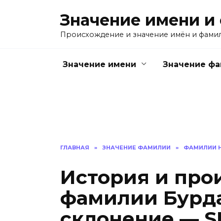
Перейти
Значение имени и
к
содержанию
Происхождение и значение имён и фами
Значение имени
Значение ф
ГЛАВНАЯ
»
ЗНАЧЕНИЕ ФАМИЛИИ
»
ФАМИЛИИ Н
История и про
фамилии Бурда
склонение — S