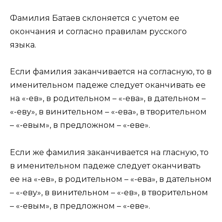
Фамилия Батаев склоняется с учетом ее
окончания и согласно правилам русского
языка.
Если фамилия заканчивается на согласную, то в
именительном падеже следует оканчивать ее
на «-ев», в родительном – «-ева», в дательном –
«-еву», в винительном – «-ева», в творительном
– «-евым», в предложном – «-еве».
Если же фамилия заканчивается на гласную, то
в именительном падеже следует оканчивать
ее на «-ев», в родительном – «-ева», в дательном
– «-еву», в винительном – «-ев», в творительном
– «-евым», в предложном – «-еве».