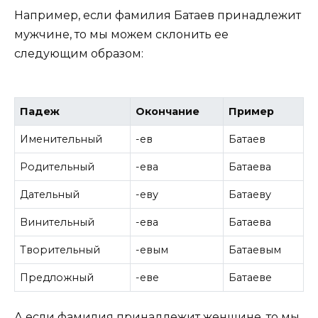
Например, если фамилия Батаев принадлежит
мужчине, то мы можем склонить ее
следующим образом:
Падеж
Окончание
Пример
Именительный
-ев
Батаев
Родительный
-ева
Батаева
Дательный
-еву
Батаеву
Винительный
-ева
Батаева
Творительный
-евым
Батаевым
Предложный
-еве
Батаеве
А если фамилия принадлежит женщине, то мы