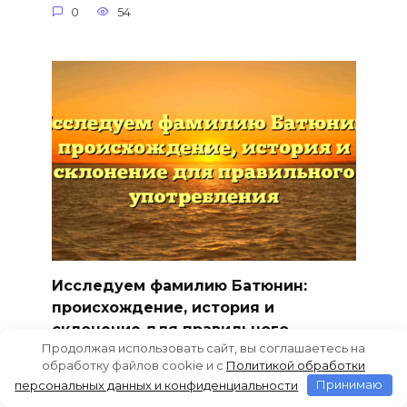
0
54
Исследуем фамилию Батюнин:
происхождение, история и
склонение для правильного
Продолжая использовать сайт, вы соглашаетесь на
употребления
обработку файлов cookie и c
Политикой обработки
Фамилия Батюнин: происхождение,
персональных данных и конфиденциальности
Принимаю
история и правильное