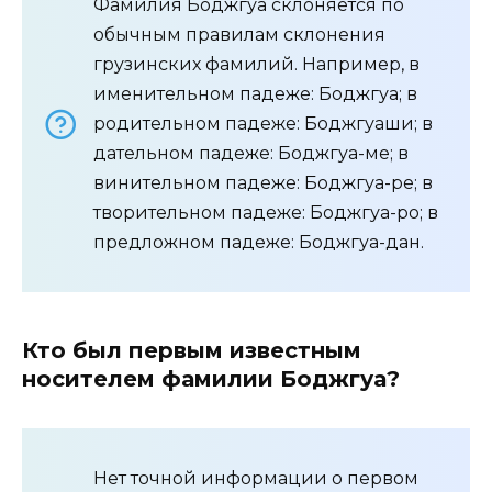
Фамилия Боджгуа склоняется по
обычным правилам склонения
грузинских фамилий. Например, в
именительном падеже: Боджгуа; в
родительном падеже: Боджгуаши; в
дательном падеже: Боджгуа-ме; в
винительном падеже: Боджгуа-ре; в
творительном падеже: Боджгуа-ро; в
предложном падеже: Боджгуа-дан.
Кто был первым известным
носителем фамилии Боджгуа?
Нет точной информации о первом