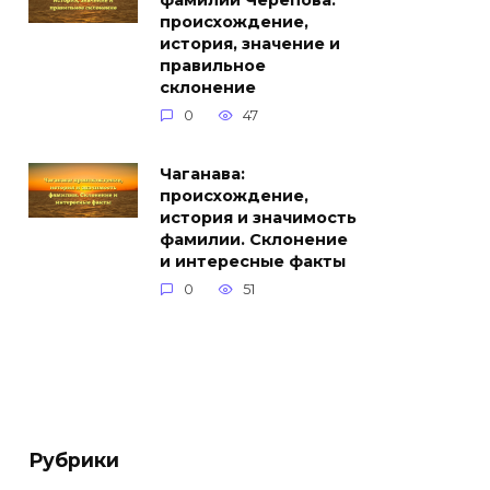
фамилии Черепова:
происхождение,
история, значение и
правильное
склонение
0
47
Чаганава:
происхождение,
история и значимость
фамилии. Склонение
и интересные факты
0
51
Рубрики