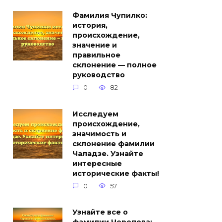
Фамилия Чупилко:
история,
происхождение,
значение и
правильное
склонение — полное
руководство
0
82
Исследуем
происхождение,
значимость и
склонение фамилии
Чаладзе. Узнайте
интересные
исторические факты!
0
57
Узнайте все о