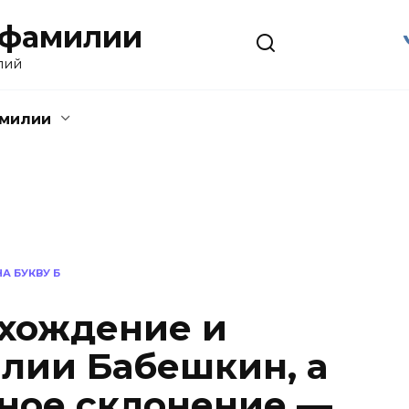
 фамилии
лий
амилии
А БУКВУ Б
хождение и
лии Бабешкин, а
ное склонение —