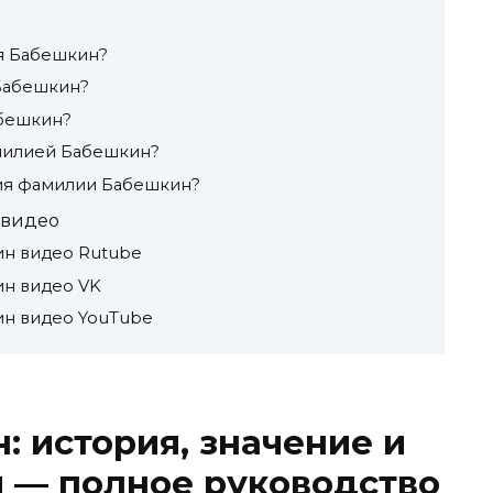
я Бабешкин?
Бабешкин?
абешкин?
амилией Бабешкин?
ия фамилии Бабешкин?
 видео
н видео Rutube
н видео VK
н видео YouTube
 история, значение и
 — полное руководство