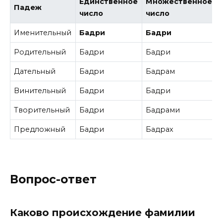
Единственное
Множественное
Падеж
число
число
Именительный
Бадри
Бадри
Родительный
Бадри
Бадри
Дательный
Бадри
Бадрам
Винительный
Бадри
Бадри
Творительный
Бадри
Бадрами
Предложный
Бадри
Бадрах
Вопрос-ответ
Каково происхождение фамилии