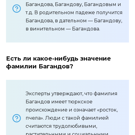
Багандова, Багандову, Багандовым и
т.д. В родительном падеже получится
Багандова, в дательном — Багандову,
в винительном — Багандова.
Есть ли какое-нибудь значение
фамилии Багандов?
Эксперты утверждают, что фамилия
Багандов имеет тюркское
происхождение и означает «росток,
пчела». Люди с такой фамилией
считаются трудолюбивыми,
растительными и социальными