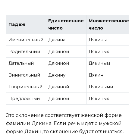
Единственное
Множественное
Падеж
число
число
Именительный
Дякина
Дякины
Родительный
Дякиной
Дякиных
Дательный
Дякиной
Дякиным
Винительный
Дякину
Дякин
Творительный
Дякиной
Дякиными
Предложный
Дякиной
Дякиных
Это склонение соответствует женской форме
фамилии Дякина. Если речь идет о мужской
форме Дякин, то склонение будет отличаться.