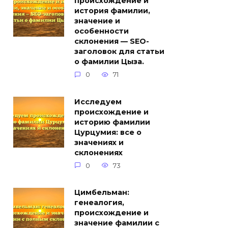
происхождение и
история фамилии,
значение и
особенности
склонения — SEO-
заголовок для статьи
о фамилии Цыза.
0
71
Исследуем
происхождение и
историю фамилии
Цурцумия: все о
значениях и
склонениях
0
73
Цимбельман:
генеалогия,
происхождение и
значение фамилии с