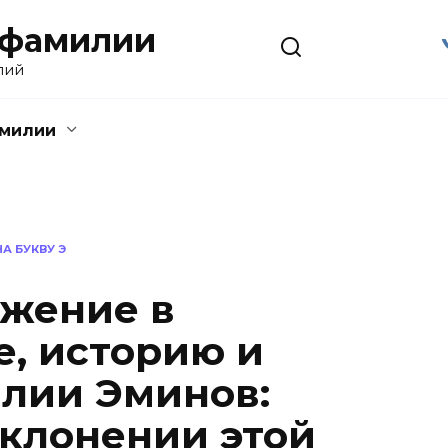
 фамилии
лий
амилии
А БУКВУ Э
ужение в
, историю и
лии Эминов:
склонении этой