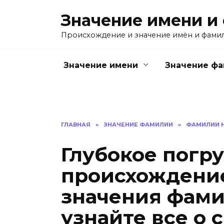
Перейти
Значение имени и
к
содержанию
Происхождение и значение имён и фами
Значение имени
Значение ф
ГЛАВНАЯ
»
ЗНАЧЕНИЕ ФАМИЛИИ
»
ФАМИЛИИ Н
Глубокое погр
происхождение
значения фами
узнайте все о 