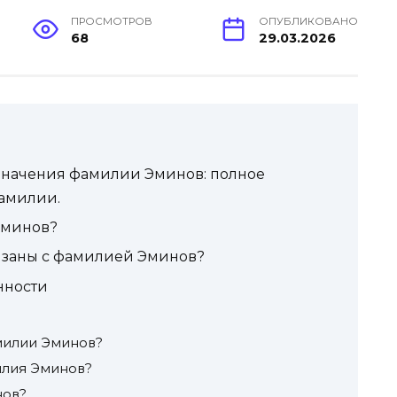
ПРОСМОТРОВ
ОПУБЛИКОВАНО
68
29.03.2026
значения фамилии Эминов: полное
фамилии.
Эминов?
язаны с фамилией Эминов?
нности
милии Эминов?
илия Эминов?
нов?