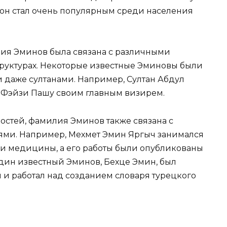
 он стал очень популярным среди населения
ия Эминов была связана с различными
руктурах. Некоторые известные Эминовы были
даже султанами. Например, Султан Абдул
 Фэйзи Пашу своим главным визирем.
стей, фамилия Эминов также связана с
ми. Например, Мехмет Эмин Яргыч занимался
и медицины, а его работы были опубликованы
один известный Эминов, Бехце Эмин, был
 и работал над созданием словаря турецкого