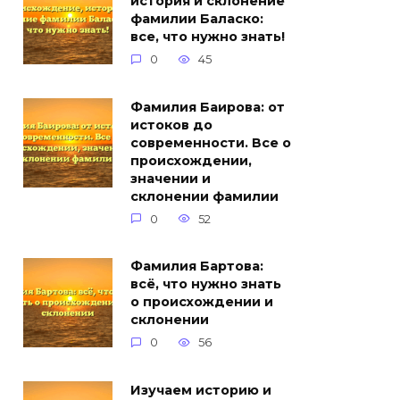
история и склонение
фамилии Баласко:
все, что нужно знать!
0
45
Фамилия Баирова: от
истоков до
современности. Все о
происхождении,
значении и
склонении фамилии
0
52
Фамилия Бартова:
всё, что нужно знать
о происхождении и
склонении
0
56
Изучаем историю и