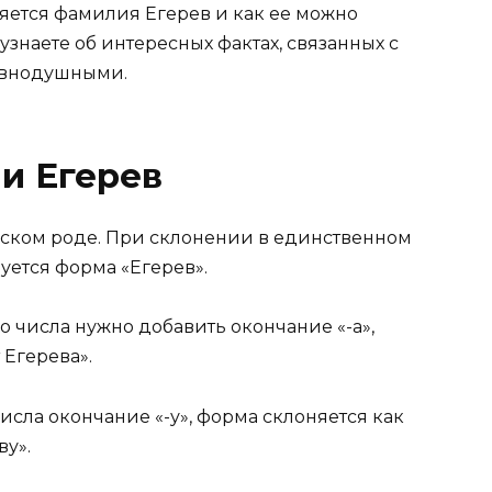
няется фамилия Егерев и как ее можно
узнаете об интересных фактах, связанных с
равнодушными.
и Егерев
жском роде. При склонении в единственном
ется форма «Егерев».
 числа нужно добавить окончание «-а»,
 Егерева».
сла окончание «-у», форма склоняется как
ву».