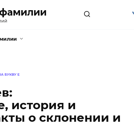
 фамилии
лий
амилии
А БУКВУ Е
в:
, история и
кты о склонении и