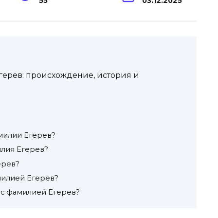
55
03.12.2025
ерев: происхождение, история и
милии Егерев?
илия Егерев?
ерев?
милией Егерев?
 с фамилией Егерев?