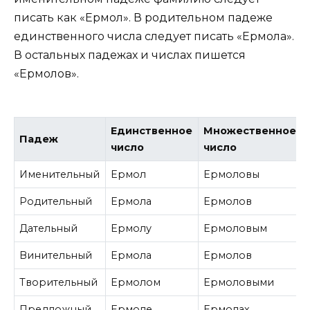
писать как «Ермол». В родительном падеже
единственного числа следует писать «Ермола».
В остальных падежах и числах пишется
«Ермолов».
Единственное
Множественное
Падеж
число
число
Именительный
Ермол
Ермоловы
Родительный
Ермола
Ермолов
Дательный
Ермолу
Ермоловым
Винительный
Ермола
Ермолов
Творительный
Ермолом
Ермоловыми
Предложный
Ермоле
Ермолах