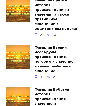
Фамилия Братин:
история
происхождения и
значения, а также
правильное
склонение в
родительном падеже
0
42
Фамилия Буевич:
исследуем
происхождение,
историю и значение,
а также разбираем
склонение
0
49
Фамилия Боботов:
история
происхождения,
значение и