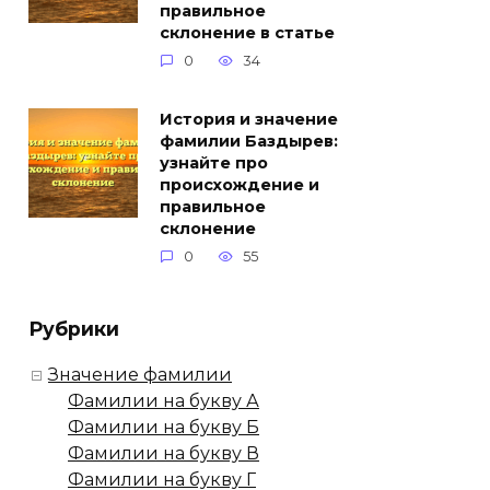
правильное
склонение в статье
0
34
История и значение
фамилии Баздырев:
узнайте про
происхождение и
правильное
склонение
0
55
Рубрики
Значение фамилии
Фамилии на букву А
Фамилии на букву Б
Фамилии на букву В
Фамилии на букву Г