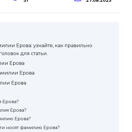
51
27.08.2025
лии Ерова: узнайте, как правильно
оловок для статьи.
лии Ерова
амилии Ерова
илии Ерова
я Ерова?
илия Ерова?
милию Ерова?
ти носят фамилию Ерова?