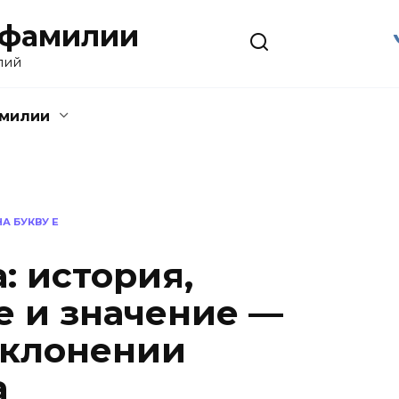
 фамилии
лий
амилии
А БУКВУ Е
: история,
 и значение —
склонении
а