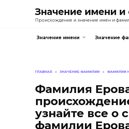
Перейти
Значение имени и
к
содержанию
Происхождение и значение имён и фами
Значение имени
Значение ф
ГЛАВНАЯ
»
ЗНАЧЕНИЕ ФАМИЛИИ
»
ФАМИЛИИ Н
Фамилия Ерова
происхождение
узнайте все о 
фамилии Еров