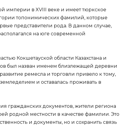
й империи в XVIII веке и имеет тюркское
егории топонимических фамилий, которые
ервые представители рода. В данном случае,
располагался на юге современной
астью Кокшетауской области Казахстана и
дов был назван именем близлежащей деревни
 развитие ремесла и торговли привело к тому,
я земледелием и оставалась проживать в
ация гражданских документов, жители региона
й родной местности в качестве фамилии. Это
ственность и документы, но и сохранить связь