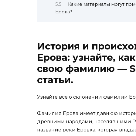
Какие материалы могут по
Ерова?
История и происх
Ерова: узнайте, ка
свою фамилию — S
статьи.
Узнайте все о склонении фамилии Ер
Фамилия Ерова имеет давнюю историю
древними народами, населявшими Рос
название реки Еровка, которая впада