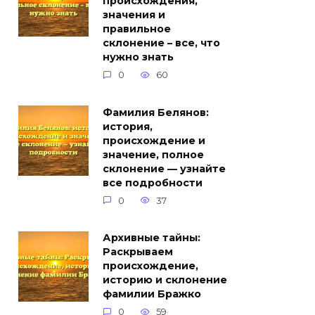
происхождения,
значения и
правильное
склонение – все, что
нужно знать
0
60
Фамилия Белянов:
история,
происхождение и
значение, полное
склонение — узнайте
все подробности
0
37
Архивные тайны:
Раскрываем
происхождение,
историю и склонение
фамилии Бражко
0
59