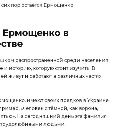
 сих пор остаётся Ермощенко.
 Ермощенко в
стве
ишком распространенной среди населения
е и историю, которую стоит изучить. В
й живут и работают в различных частях
Ермощенко, имеют своих предков в Украине.
ример, «человек с тёмной, как ворона,
мятью». На сегодняшний день эта фамилия
и трудолюбивыми людьми.