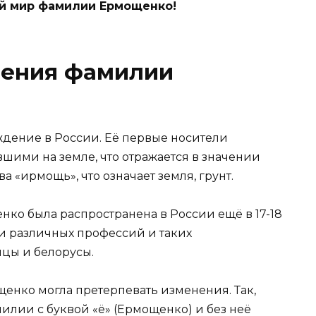
й мир фамилии Ермощенко!
вения фамилии
ение в России. Её первые носители
шими на земле, что отражается в значении
а «ирмощь», что означает земля, грунт.
ко была распространена в России ещё в 17-18
ди различных профессий и таких
нцы и белорусы.
енко могла претерпевать изменения. Так,
илии с буквой «ё» (Ермощенко) и без неё