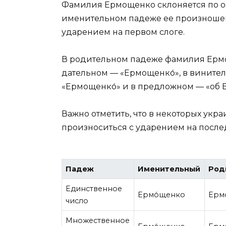
Фамилия Ермощенко склоняется по о
именительном падеже ее произношение
ударением на первом слоге.
В родительном падеже фамилия Ермо
дательном — «Ермощенко́», в вините
«Ермощенко́» и в предложном — «об 
Важно отметить, что в некоторых ук
произноситься с ударением на после
Падеж
Именительный
Род
Единственное
Ермо́щенко
Ерм
число
Множественное