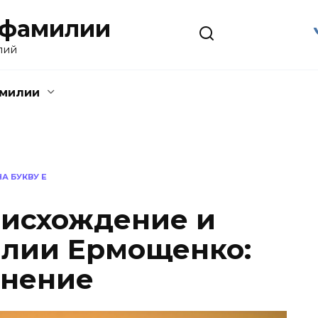
 фамилии
лий
амилии
А БУКВУ Е
оисхождение и
илии Ермощенко:
онение