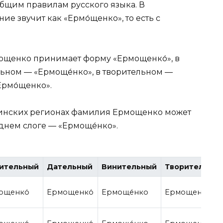
бщим правилам русского языка. В
 звучит как «Ермо́щенко», то есть с
щенко принимает форму «Ермощенко́», в
льном — «Ермоще́нко», в творительном —
Ермо́щенко».
раинских регионах фамилия Ермощенко может
днем слоге — «Ермоще́нко».
ительный
Дательный
Винительный
Творительны
ощенко́
Ермощенко́
Ермоще́нко
Ермощенко́