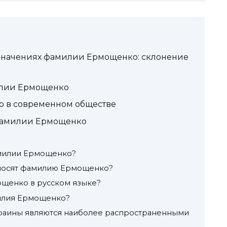
 значениях фамилии Ермощенко: склонение
илии Ермощенко
 в современном обществе
фамилии Ермощенко
милии Ермощенко?
 носят фамилию Ермощенко?
ощенко в русском языке?
илия Ермощенко?
краины являются наиболее распространенными