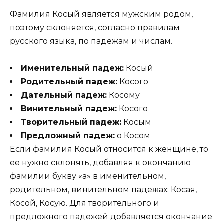
Фамилия Косый является мужским родом,
поэтому склоняется, согласно правилам
русского языка, по падежам и числам.
Именительный падеж:
Косый
Родительный падеж:
Косого
Дательный падеж:
Косому
Винительный падеж:
Косого
Творительный падеж:
Косым
Предложный падеж:
о Косом
Если фамилия Косый относится к женщине, то
ее нужно склонять, добавляя к окончанию
фамилии букву «а» в именительном,
родительном, винительном падежах: Косая,
Косой, Косую. Для творительного и
предложного падежей добавляется окончание