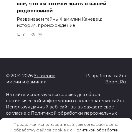
все, что вы хотели знать о вашей
родословной
Развеиваем тайны Фамилии Каневец:
история, происхождение
0
79
© 2014-2026
Значение
Разработка сайта
имени и фамилии
Boont.Ru
На сайте используются cookies для сбора
статистической информации о пользователях сайта.
Используя данный веб-сайт вы выражаете свое
согласие с
Политикой обработки персональных
данных и конфиденциальности
Продолжая использовать сайт, вы соглашаетесь на
Отказ от ответственности
обработку файлов cookie и c
Политикой обработки