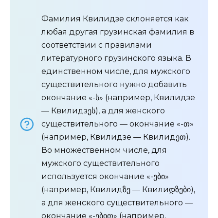
Фамилия Квилидзе склоняется как
любая другая грузинская фамилия в
соответствии с правилами
литературного грузинского языка. В
единственном числе, для мужского
существительного нужно добавить
окончание «-ს» (например, Квилидзе
— Квилидзეს), а для женского
существительного — окончание «-თ»
(например, Квилидзе — Квилидეთ).
Во множественном числе, для
мужского существительного
используется окончание «-ები»
(например, Квилидზე — Квилиდზები),
а для женского существительного —
окончание «-ებით» (например,