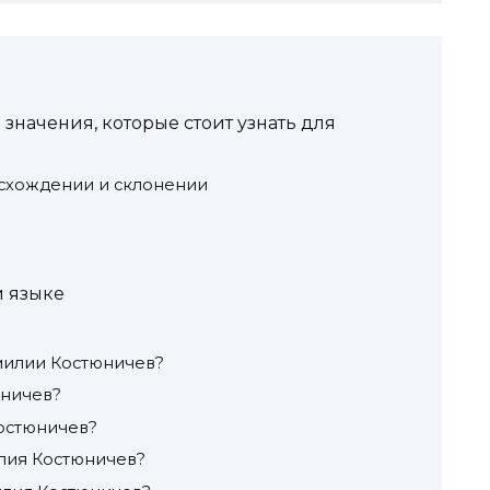
значения, которые стоит узнать для
оисхождении и склонении
 языке
милии Костюничев?
юничев?
остюничев?
лия Костюничев?