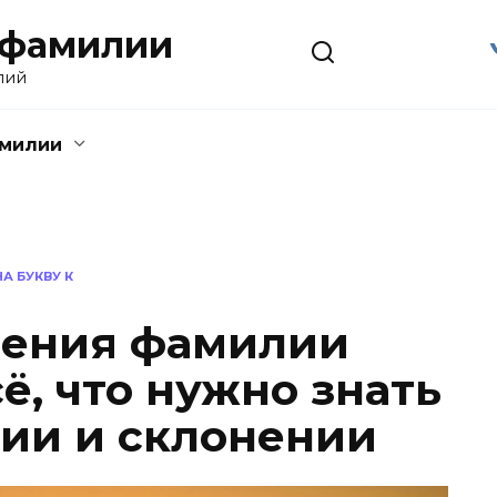
 фамилии
лий
амилии
А БУКВУ К
чения фамилии
ё, что нужно знать
ии и склонении