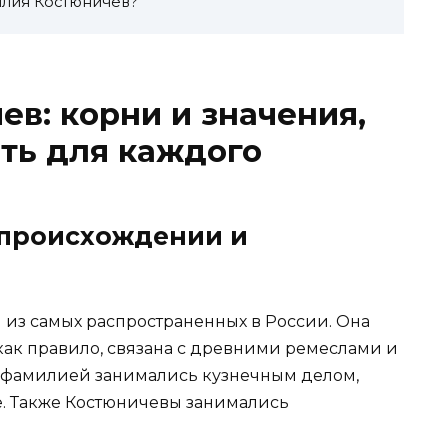
илия Костюничев?
в: корни и значения,
ать для каждого
о происхождении и
из самых распространенных в России. Она
как правило, связана с древними ремеслами и
й фамилией занимались кузнечным делом,
е. Также Костюничевы занимались