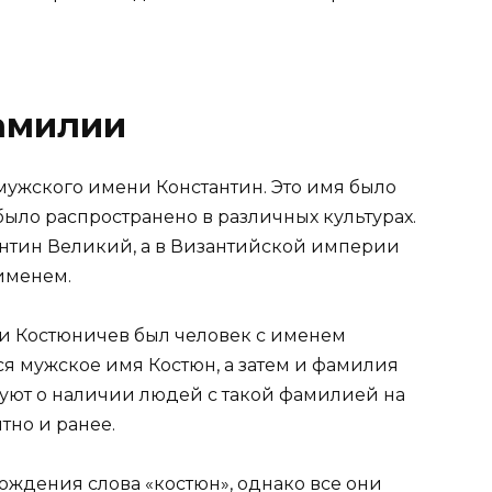
амилии
ужского имени Константин. Это имя было
ыло распространено в различных культурах.
антин Великий, а в Византийской империи
именем.
и Костюничев был человек с именем
ься мужское имя Костюн, а затем и фамилия
уют о наличии людей с такой фамилией на
тно и ранее.
ождения слова «костюн», однако все они