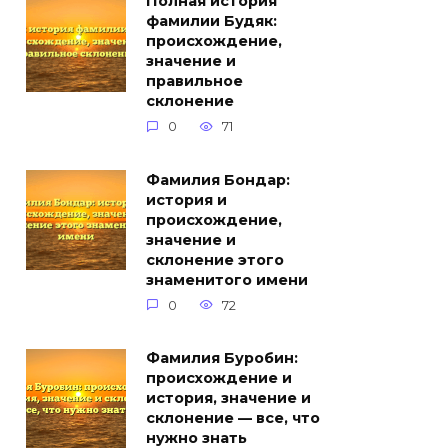
Полная история
фамилии Будяк:
происхождение,
значение и
правильное
склонение
0
71
Фамилия Бондар:
история и
происхождение,
значение и
склонение этого
знаменитого имени
0
72
Фамилия Буробин:
происхождение и
история, значение и
склонение — все, что
нужно знать