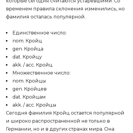
которые сегодня считаются устаревшими. Со
временем правила склонения изменились, но
фамилия осталась популярной.
Единственное число:
nom. Кройц
gen. Кройца
dat. Кройцу
akk. / acc. Кройц
Множественное число:
nom. Кройцы
gen. Кройцев
dat. Кройцам
akk. / acc. Кройцы
Сегодня фамилия Кройц остается популярной
и широко распространенной не только в
Германии, но и в других странах мира. Она