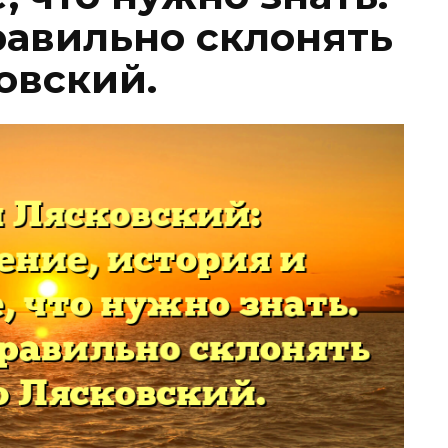
равильно склонять
овский.