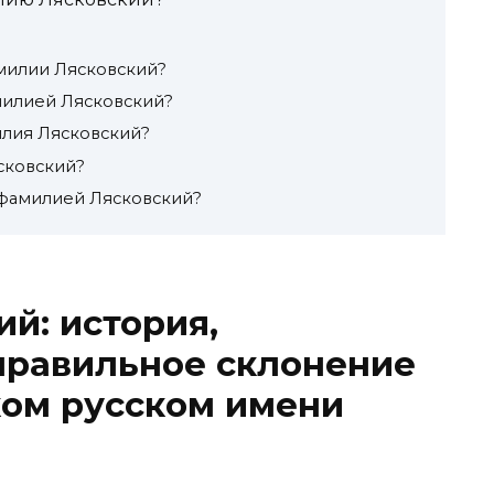
милии Лясковский?
амилией Лясковский?
илия Лясковский?
сковский?
 фамилией Лясковский?
й: история,
правильное склонение
ком русском имени