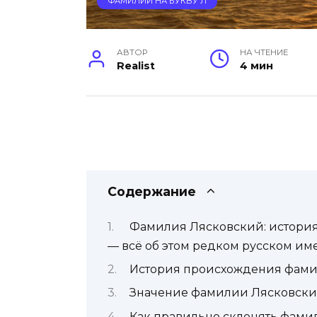
ФАМИЛИИ НА БУКВУ Л
АВТОР
НА ЧТЕНИЕ
Realist
4 мин
Содержание
Фамилия Лясковский: история
— всё об этом редком русском им
История происхождения фам
Значение фамилии Лясковск
Как правильно склонять фам