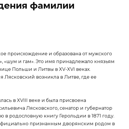
дения фамилии
ое происхождение и образована от мужского
, «шум и гам». Это имя принадлежало князьям
ице Польши и Литвы в XV-XVI веках.
я Лясковский возникла в Литве, где ее
ась в XVIII веке и была присвоена
ильевича Лясковского, сенатор и губернатор
ю в родословную книгу Герольдии в 1871 году.
и официально признанным дворянским родом в