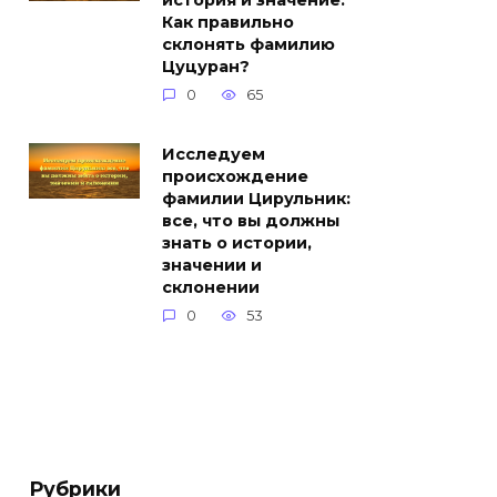
история и значение.
Как правильно
склонять фамилию
Цуцуран?
0
65
Исследуем
происхождение
фамилии Цирульник:
все, что вы должны
знать о истории,
значении и
склонении
0
53
Рубрики