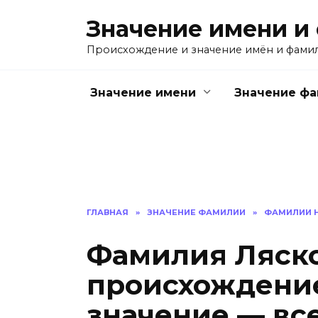
Перейти
Значение имени и
к
содержанию
Происхождение и значение имён и фами
Значение имени
Значение ф
ГЛАВНАЯ
»
ЗНАЧЕНИЕ ФАМИЛИИ
»
ФАМИЛИИ Н
Фамилия Ляско
происхождение
значение — все