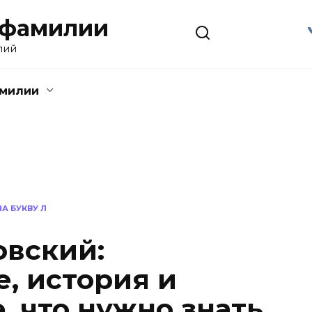
 фамилии
лий
амилии
А БУКВУ Л
вский:
, история и
, что нужно знать.