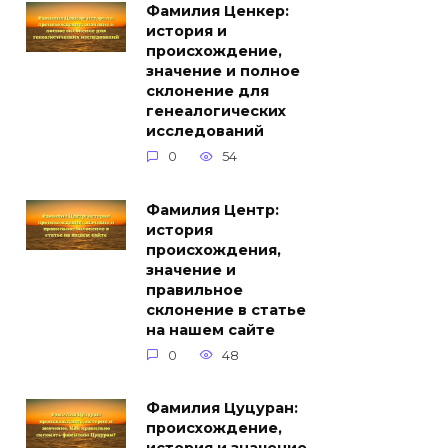
Фамилия Ценкер:
история и
происхождение,
значение и полное
склонение для
генеалогических
исследований
0
54
Фамилия Центр:
история
происхождения,
значение и
правильное
склонение в статье
на нашем сайте
0
48
Фамилия Цуцуран:
происхождение,