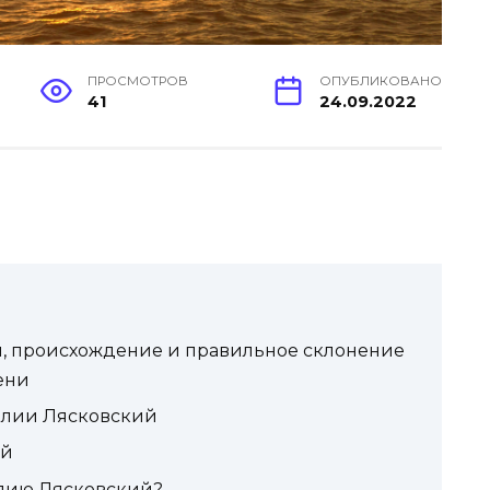
ПРОСМОТРОВ
ОПУБЛИКОВАНО
41
24.09.2022
, происхождение и правильное склонение
ени
илии Лясковский
ий
илию Лясковский?