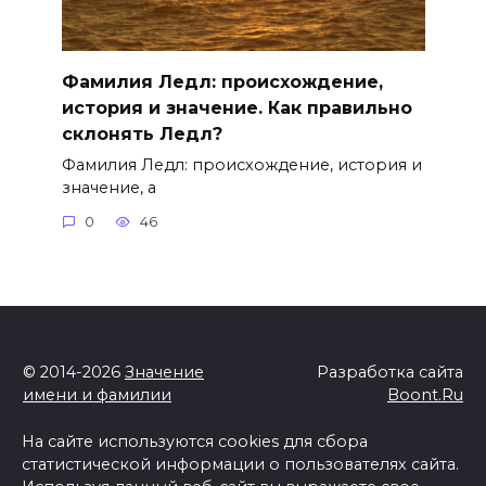
Фамилия Ледл: происхождение,
история и значение. Как правильно
склонять Ледл?
Фамилия Ледл: происхождение, история и
значение, а
0
46
© 2014-2026
Значение
Разработка сайта
имени и фамилии
Boont.Ru
На сайте используются cookies для сбора
статистической информации о пользователях сайта.