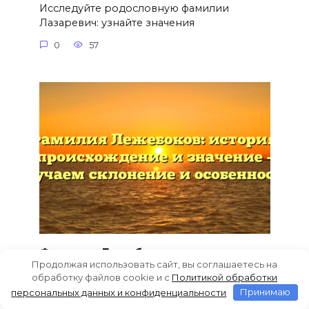
Исследуйте родословную фамилии
Лазаревич: узнайте значения
0
57
Фамилия Лежебоков: история,
Продолжая использовать сайт, вы соглашаетесь на
происхождение и значение –
обработку файлов cookie и c
Политикой обработки
изучаем склонение и особенности
персональных данных и конфиденциальности
Принимаю
Фамилия Лежебоков: исследуем