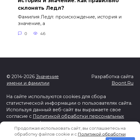
история и значение. Как правильно
склонять Ледл?
Фамилия Ледл: происхождение, история и
значение, а
0
46
© 2014-2026
Значение
Разработка сайта
имени и фамилии
Boont.Ru
На сайте используются cookies для сбора
статистической информации о пользователях сайта.
Используя данный веб-сайт вы выражаете свое
согласие с
Политикой обработки персональных
данных и конфиденциальности
Продолжая использовать сайт, вы соглашаетесь на
Отказ от ответственности
обработку файлов cookie и c
Политикой обработки