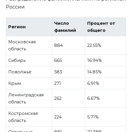
России
Число
Процент от
Регион
фамилий
общего
Московская
884
22.55%
область
Сибирь
665
16.94%
Поволжье
583
14.85%
Крым
271
6.91%
Ленинградская
262
6.67%
область
Костромская
224
5.71%
область
Остальные
881
22.38%