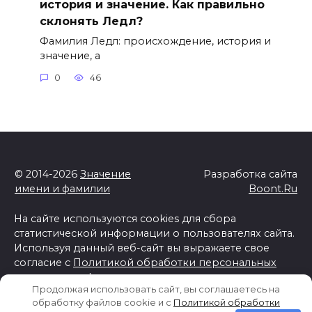
история и значение. Как правильно
склонять Ледл?
Фамилия Ледл: происхождение, история и
значение, а
0
46
© 2014-2026
Значение
Разработка сайта
имени и фамилии
Boont.Ru
На сайте используются cookies для сбора
статистической информации о пользователях сайта.
Используя данный веб-сайт вы выражаете свое
согласие с
Политикой обработки персональных
данных и конфиденциальности
Продолжая использовать сайт, вы соглашаетесь на
Отказ от ответственности
обработку файлов cookie и c
Политикой обработки