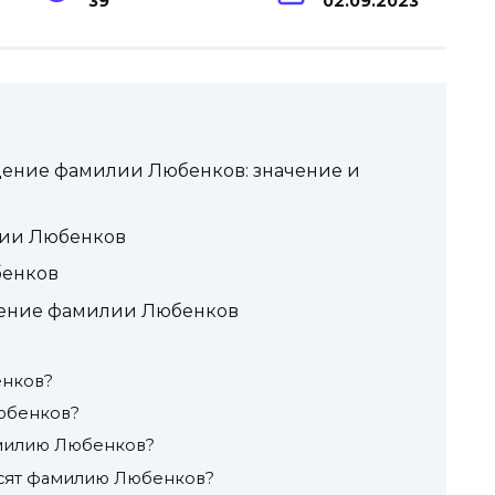
39
02.09.2023
дение фамилии Любенков: значение и
лии Любенков
енков
нение фамилии Любенков
енков?
Любенков?
амилию Любенков?
осят фамилию Любенков?