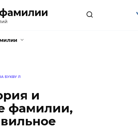
 фамилии
лий
амилии
А БУКВУ Л
ория и
е фамилии,
авильное