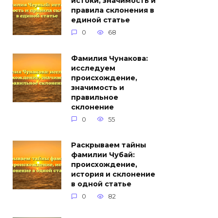
истоки, значимость и
правила склонения в
единой статье
0
68
Фамилия Чунакова:
исследуем
происхождение,
значимость и
правильное
склонение
0
55
Раскрываем тайны
фамилии Чубай:
происхождение,
история и склонение
в одной статье
0
82