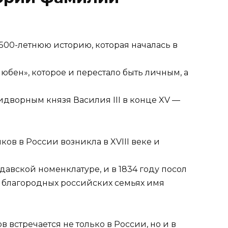
00-летнюю историю, которая началась в
бен», которое и перестало быть личным, а
ворным князя Василия III в конце XV —
в в России возникла в XVIII веке и
авской номенклатуре, и в 1834 году посол
 благородных российских семьях имя
встречается не только в России, но и в